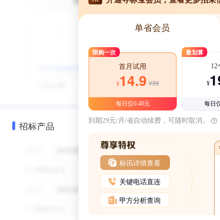
单省会员
限购一次
最划算
1
首月试用
1
14.9
¥39
¥
¥
每日仅0.48元
每日仅
到期29元/月/省自动续费，可随时取消。
招标产品
标讯详情查看
关键电话直连
甲方分析查询