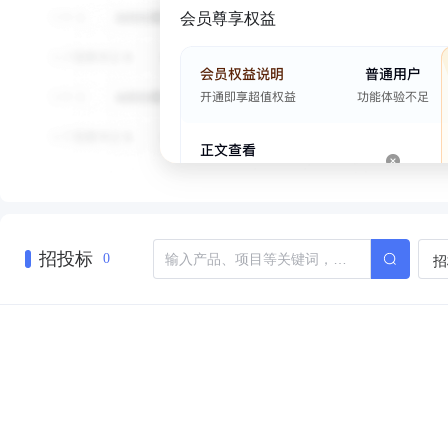
会员尊享权益
招投标
招
0