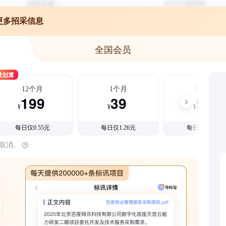
更多招采信息
全国会员
最划算
12个月
1个月
3个月
199
39
99
¥
¥
¥
每日仅0.55元
每日仅1.26元
每日仅1.08元
时取消。