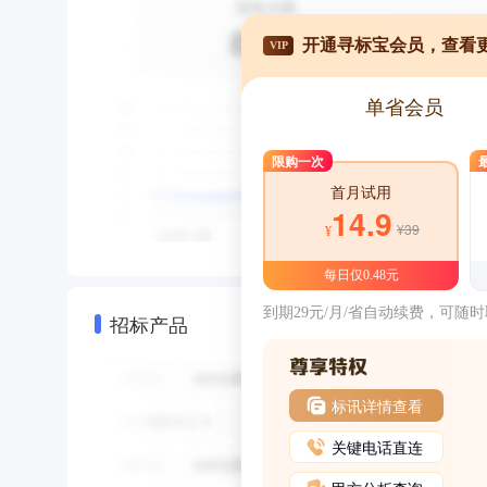
开通寻标宝会员，查看
VIP
单省会员
限购一次
首月试用
14.9
¥39
¥
每日仅0.48元
到期29元/月/省自动续费，可随
招标产品
标讯详情查看
关键电话直连