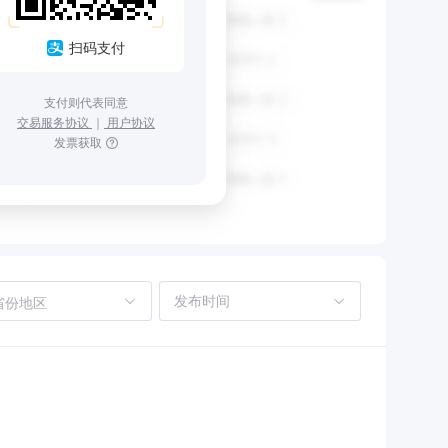
扫码支付
支付则代表同意
交易服务协议
｜
用户协议
发票获取
省份地区