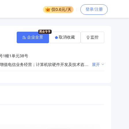
登录/注册
企业全景
取消收藏
监控
号1幢1单元38号
组织文化艺术交流活动（演出、棋牌除外）；展览展示服务；国内商务信息咨询、市场调研；晒图服务；增值电信业务经营；计算机软硬件开发及技术咨询；计算机系统集成；销售：计算机及辅助设备、办公设备、通信设备、电子产品；计算机上门维修服务；商务信息咨询。（依法须经批准的项目，经相关部门批准后方可开展经营活动）
展开