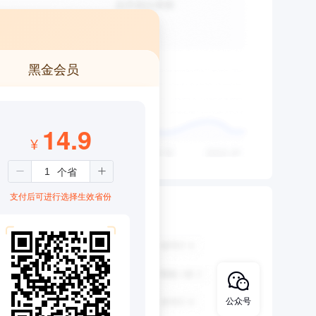
黑金会员
14.9
¥
支付后可进行选择生效省份
公众号