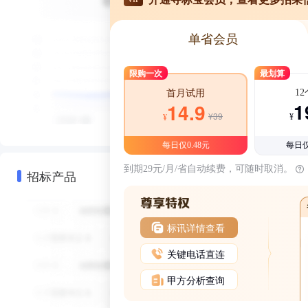
单省会员
限购一次
最划算
1
首月试用
1
14.9
¥39
¥
¥
每日仅0.48元
每日仅
到期29元/月/省自动续费，可随时取消。
招标产品
标讯详情查看
关键电话直连
甲方分析查询