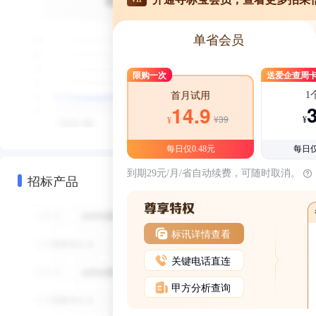
单省会员
限购一次
送爱企查周
1
首月试用
14.9
¥39
¥
¥
每日仅0.48元
每日仅
到期29元/月/省自动续费，可随时取消。
招标产品
标讯详情查看
关键电话直连
甲方分析查询