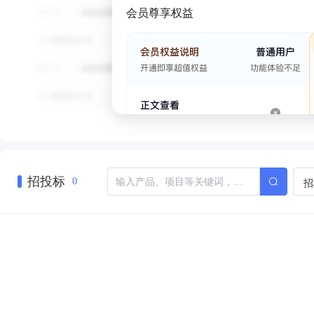
会员尊享权益
招投标
招
0