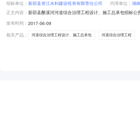
招标单位：
新邵县资江水利建设投资有限责任公司
代理单位：
湖
新邵县酿溪河河道综合治理工程设计、施工总承包招标公告
正文内容：
企业自筹组成，招标人为新邵县资江水利建设投资有限责
发布时间：
2017-06-09
件，现对该项目的实施进行公开招标。2.项目概况与招标范
括河道清淤疏浚11.3千米
相关产品：
河道综合治理工程设计、施工总承包
河道综合治理工程
NEW
HOT
5折起