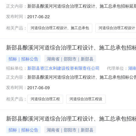
新邵县酿溪河河道综合治理工程设计、施工总承包招标延
正文内容：
止时间及开标时间延期，具体开标时间另行通知。新邵县资
发布时间：
2017-06-22
户请注册!客服热线：400-0606-000咨询电话：010-588511
相关产品：
河道综合治理工程设计、施工总承包
河道综合治理工程设计
新邵县酿溪河河道综合治理工程设计、施工总承包招
招标｜招标公告
湖南省｜邵阳市｜新邵县
招标单位：
新邵县资江水利建设投资有限责任公司
代理单位：
湖
新邵县酿溪河河道综合治理工程设计、施工总承包招标公告1
正文内容：
自筹组成,招标人为新邵县资江水利建设投资有限责任公司
发布时间：
2017-06-09
项目的实施进行公开招标。2.项目概况与招标范围2.1项目
11.3千米
相关产品：
河道综合治理工程
河道综合治理工程设
新邵县酿溪河河道综合治理工程设计、施工总承包招
招标｜招标公告
湖南省｜邵阳市｜新邵县