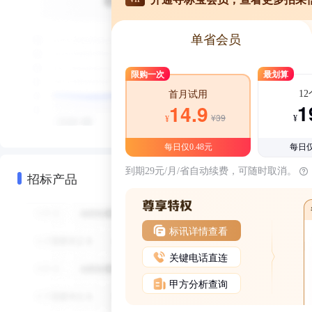
单省会员
限购一次
最划算
1
首月试用
1
14.9
¥39
¥
¥
每日仅0.48元
每日仅
到期29元/月/省自动续费，可随时取消。
招标产品
标讯详情查看
关键电话直连
甲方分析查询