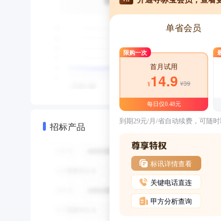
单省会员
限购一次
首月试用
14.9
¥39
¥
每日仅0.48元
到期29元/月/省自动续费，可随
招标产品
标讯详情查看
关键电话直连
甲方分析查询