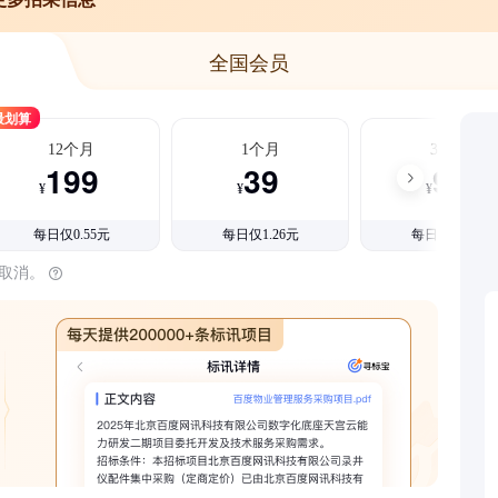
全国会员
最划算
12个月
1个月
3个月
199
39
99
¥
¥
¥
每日仅0.55元
每日仅1.26元
每日仅1.08元
时取消。