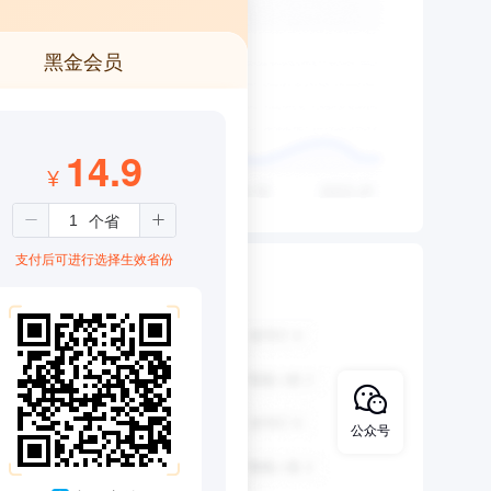
黑金会员
14.9
¥
支付后可进行选择生效省份
公众号