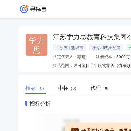
江苏学力思教育科技集团
学力
思
江苏省 | 盐城市
研究和试验发展
法定代表人：
蔡燕
注册资本：
3000万
经营范围：
招标
中标
代理
（0）
（0）
（0）
招标分析
开通寻标宝会员，查看
VIP