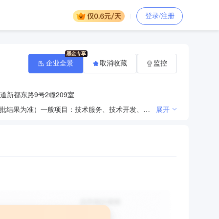
登录/注册
企业全景
取消收藏
监控
新都东路9号2幢209室
许可项目：出版物零售（依法须经批准的项目，经相关部门批准后方可开展经营活动，具体经营项目以审批结果为准）一般项目：技术服务、技术开发、技术咨询、技术交流、技术转让、技术推广；教学专用仪器销售；教学用模型及教具销售；教育教学检测和评价活动；组织体育表演活动；市场营销策划；体育赛事策划；项目策划与公关服务；咨询策划服务；组织文化艺术交流活动；企业管理；人力资源服务（不含职业中介活动、劳务派遣服务）；信息咨询服务（不含许可类信息咨询服务）；文具用品零售；办公用品销售；体育用品及器材零售；广告设计、代理；广告制作；平面设计；广告发布；教育咨询服务（不含涉许可审批的教育培训活动）；自费出国留学中介服务；幼儿园外托管服务；中小学生校外托管服务（除依法须经批准的项目外，凭营业执照依法自主开展经营活动）
展开