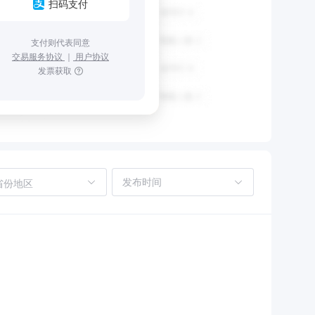
扫码支付
支付则代表同意
交易服务协议
｜
用户协议
发票获取
省份地区