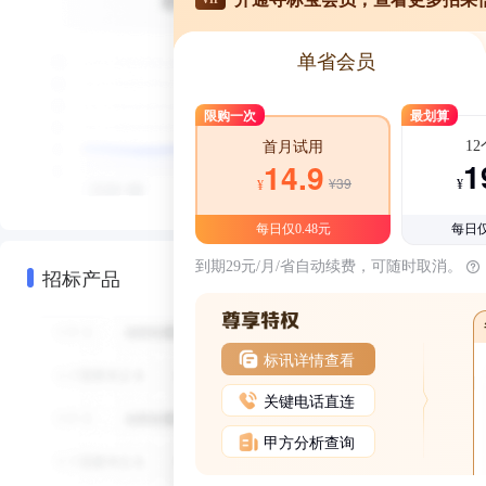
单省会员
限购一次
最划算
1
首月试用
1
14.9
¥39
¥
¥
每日仅0.48元
每日仅
到期29元/月/省自动续费，可随时取消。
招标产品
标讯详情查看
关键电话直连
甲方分析查询