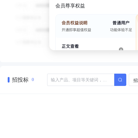
会员尊享权益
招投标
招
0