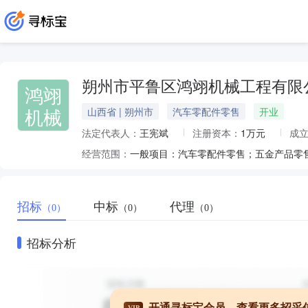
朔州市平鲁区鸿翊机械工程有限
鸿翊
机械
山西省 | 朔州市
汽车零配件零售
开业
法定代表人：
王宪斌
注册资本：
1万元
成
经营范围：
招标
中标
代理
（0）
（0）
（0）
招标分析
开通寻标宝会员，查看更多招采
VIP