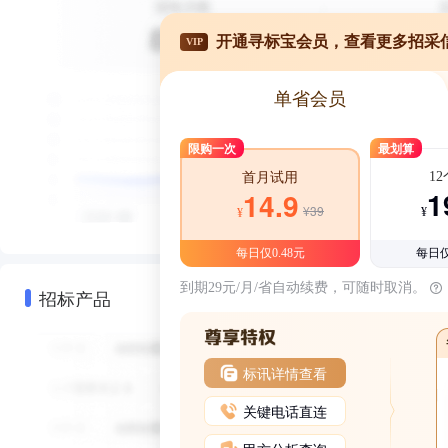
开通寻标宝会员，查看更多招采
VIP
单省会员
限购一次
最划算
1
首月试用
1
14.9
¥39
¥
¥
每日仅0.48元
每日仅
到期29元/月/省自动续费，可随时取消。
招标产品
标讯详情查看
关键电话直连