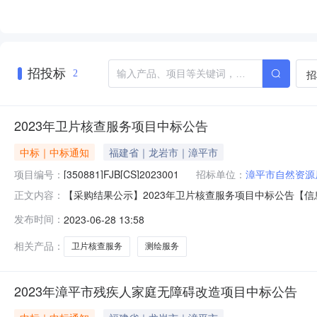
招投标
招
2
2023年卫片核查服务项目中标公告
中标｜中标通知
福建省｜龙岩市｜漳平市
项目编号：
[350881]FJB[CS]2023001
招标单位：
漳平市自然资源
【采购结果公示】2023年卫片核查服务项目中标公告【信息
正文内容：
[350881]FJB[CS]2023001二、项目名称：
发布时间：
2023-06-28 13:58
（金域兰湾B区）5幢1层106577,500.00元合同包
相关产品：
卫片核查服务
测绘服务
2023年漳平市残疾人家庭无障碍改造项目中标公告