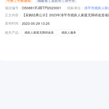
中标｜中标通知
福建省｜龙岩市｜漳平市
项目编号：
[350881]FJB[TP]2023001
招标单位：
漳平市残疾人联
【采购结果公示】2023年漳平市残疾人家庭无障碍改造项目
正文内容：
一、项目编号：[350881]FJB[TP]2023001
发布时间：
2023-05-29 13:25
有限公司漳平市菁城街道塔东路34号669,312.00元四
相关产品：
残疾人家庭无障碍改造
残疾人服务