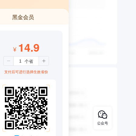
黑金会员
14.9
¥
支付后可进行选择生效省份
公众号