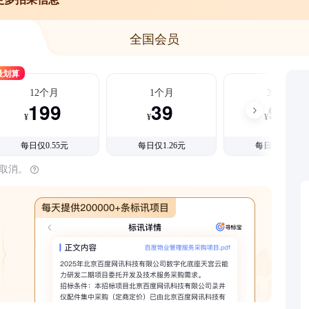
全国会员
最划算
12个月
1个月
3个月
199
39
99
¥
¥
¥
每日仅0.55元
每日仅1.26元
每日仅1.08元
时取消。