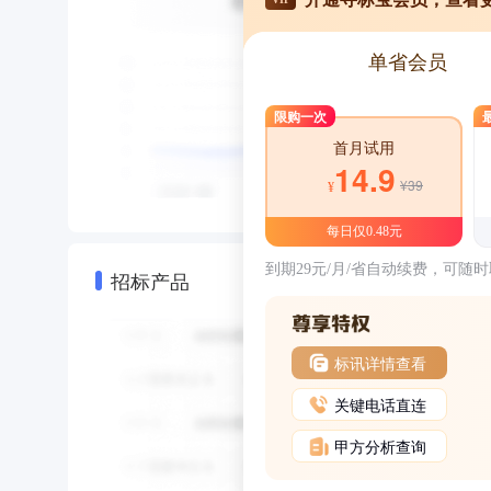
单省会员
限购一次
首月试用
14.9
¥39
¥
每日仅0.48元
到期29元/月/省自动续费，可随
招标产品
标讯详情查看
关键电话直连
甲方分析查询