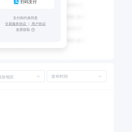
扫码支付
支付则代表同意
交易服务协议
｜
用户协议
发票获取
省份地区