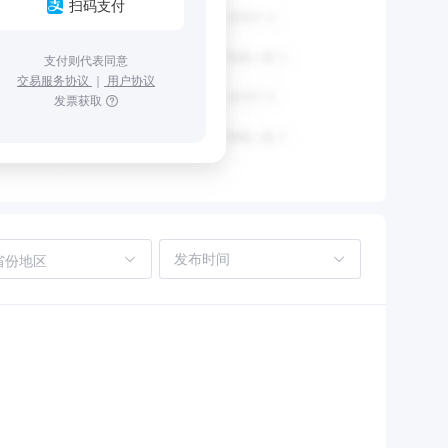
扫码支付
支付则代表同意
交易服务协议
｜
用户协议
发票获取
省份地区