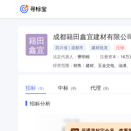
成都籍田鑫宜建材有限公
籍田
鑫宜
四川省 | 成都市
建材批发
注销
法定代表人：
樊明根
注册资本：
16万
经营范围：
销售：建材、五金交电、油漆、
招标
中标
代理
（0）
（0）
（0）
招标分析
开通寻标宝会员，查看
VIP