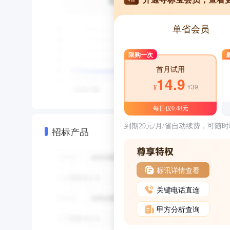
单省会员
限购一次
首月试用
14.9
¥39
¥
每日仅0.48元
到期29元/月/省自动续费，可随
招标产品
标讯详情查看
关键电话直连
甲方分析查询