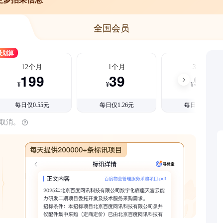
全国会员
最划算
12个月
1个月
3个月
199
39
99
¥
¥
¥
每日仅0.55元
每日仅1.26元
每日仅1.08元
时取消。