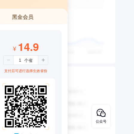
黑金会员
14.9
¥
支付后可进行选择生效省份
公众号