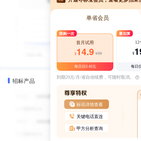
单省会员
限购一次
最划算
1
首月试用
1
14.9
¥39
¥
¥
每日仅0.48元
每日仅
到期29元/月/省自动续费，可随时取消。
招标产品
标讯详情查看
关键电话直连
甲方分析查询