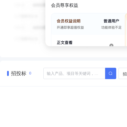
会员尊享权益
招投标
招
0