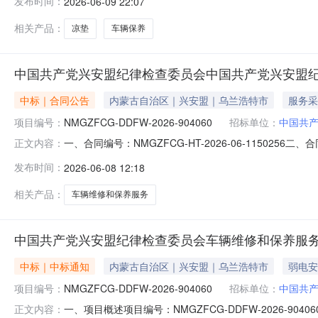
发布时间：
2026-06-09 22:07
[2026]01239采购方式：电子卖场（定点服务）二、
相关产品：
凉垫
车辆保养
中国共产党兴安盟纪律检查委员会中国共产党兴安盟
中标｜合同公告
内蒙古自治区｜兴安盟｜乌兰浩特市
服务采
项目编号：
NMGZFCG-DDFW-2026-904060
招标单位：
中国共
一、合同编号：NMGZFCG-HT-2026-06-1150
正文内容：
2026-904060四、项目名称：中国共产党兴安盟纪
发布时间：
2026-06-08 12:18
兴安盟_乌兰浩特市党政大楼联系方式：8269509供应商
相关产品：
车辆维修和保养服务
中国共产党兴安盟纪律检查委员会车辆维修和保养服
中标｜中标通知
内蒙古自治区｜兴安盟｜乌兰浩特市
弱电安
项目编号：
NMGZFCG-DDFW-2026-904060
招标单位：
中国共
一、项目概述项目编号：NMGZFCG-DDFW-2026
正文内容：