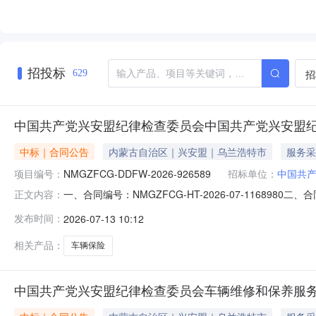
招投标
招
629
中国共产党兴安盟纪律检查委员会中国共产党兴安盟
中标｜合同公告
内蒙古自治区｜兴安盟｜乌兰浩特市
服务采
项目编号：
NMGZFCG-DDFW-2026-926589
招标单位：
中国共
一、合同编号：NMGZFCG-HT-2026-07-11689
正文内容：
926589四、项目名称：中国共产党兴安盟纪律检查委员
发布时间：
2026-07-13 10:12
浩特市党政大楼联系方式：8269509供应商(乙方)：
相关产品：
车辆保险
中国共产党兴安盟纪律检查委员会车辆维修和保养服