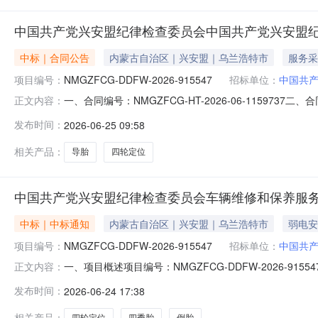
中国共产党兴安盟纪律检查委员会中国共产党兴安盟
中标｜合同公告
内蒙古自治区｜兴安盟｜乌兰浩特市
服务采
项目编号：
NMGZFCG-DDFW-2026-915547
招标单位：
中国共
一、合同编号：NMGZFCG-HT-2026-06-1159
正文内容：
2026-915547四、项目名称：中国共产党兴安盟纪
发布时间：
2026-06-25 09:58
兴安盟_乌兰浩特市党政大楼联系方式：8269509供应商
相关产品：
导胎
四轮定位
中国共产党兴安盟纪律检查委员会车辆维修和保养服
中标｜中标通知
内蒙古自治区｜兴安盟｜乌兰浩特市
弱电安
项目编号：
NMGZFCG-DDFW-2026-915547
招标单位：
中国共
一、项目概述项目编号：NMGZFCG-DDFW-2026
正文内容：
所属区域：内蒙古自治区兴安盟预算金额(元)：3,080.00项目开
发布时间：
2026-06-24 17:38
采购方式：电子卖场（定点服务）二、需求明细编号项目需
相关产品：
四轮定位
四季胎
倒胎