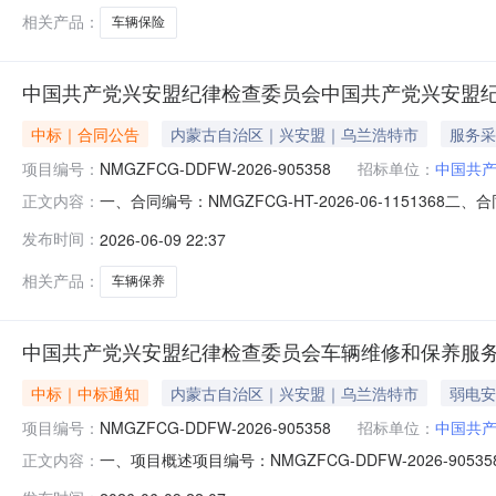
相关产品：
车辆保险
中国共产党兴安盟纪律检查委员会中国共产党兴安盟
中标｜合同公告
内蒙古自治区｜兴安盟｜乌兰浩特市
服务采
项目编号：
NMGZFCG-DDFW-2026-905358
招标单位：
中国共
一、合同编号：NMGZFCG-HT-2026-06-1151
正文内容：
2026-905358四、项目名称：中国共产党兴安盟纪
发布时间：
2026-06-09 22:37
兴安盟_乌兰浩特市党政大楼联系方式：8269509供应商
相关产品：
车辆保养
中国共产党兴安盟纪律检查委员会车辆维修和保养服
中标｜中标通知
内蒙古自治区｜兴安盟｜乌兰浩特市
弱电安
项目编号：
NMGZFCG-DDFW-2026-905358
招标单位：
中国共
一、项目概述项目编号：NMGZFCG-DDFW-2026
正文内容：
所属区域：内蒙古自治区兴安盟预算金额(元)：17,850.00