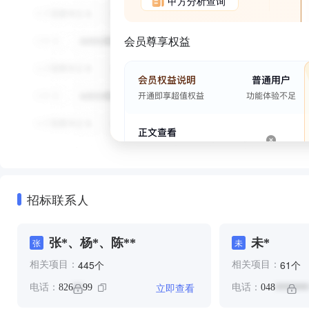
甲方分析查询
会员尊享权益
招标联系人
张*、杨*、陈**
未*
张
未
个
个
445
61
相关项目：
相关项目：
立即查看
电话：
826
99
电话：
048
**
*******