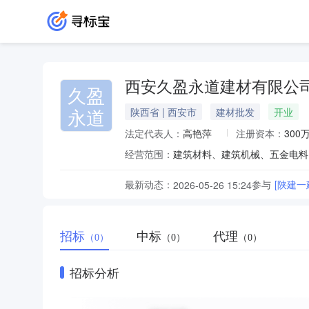
西安久盈永道建材有限公
久盈
永道
陕西省 | 西安市
建材批发
开业
法定代表人：
高艳萍
注册资本：
300
经营范围：
最新动态：
参与
[陕建
2026-05-26 15:24
招标
中标
代理
（0）
（0）
（0）
招标分析