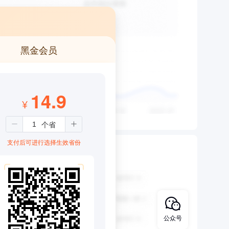
黑金会员
14.9
¥
支付后可进行选择生效省份
公众号