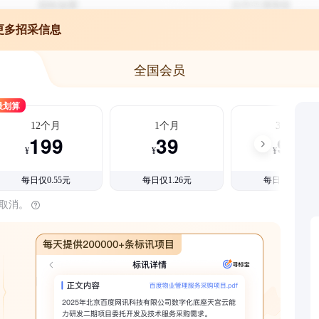
更多招采信息
全国会员
最划算
12个月
1个月
3个月
199
39
99
¥
¥
¥
每日仅0.55元
每日仅1.26元
每日仅1.08元
时取消。