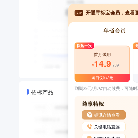
开通寻标宝会员，查看
VIP
单省会员
限购一次
首月试用
14.9
¥39
¥
每日仅0.48元
到期29元/月/省自动续费，可随
招标产品
标讯详情查看
关键电话直连