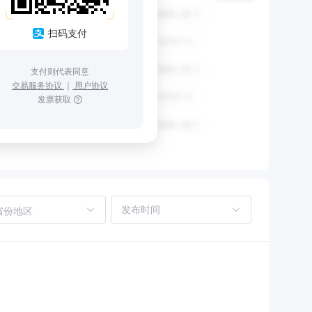
扫码支付
支付则代表同意
交易服务协议
｜
用户协议
发票获取
省份地区