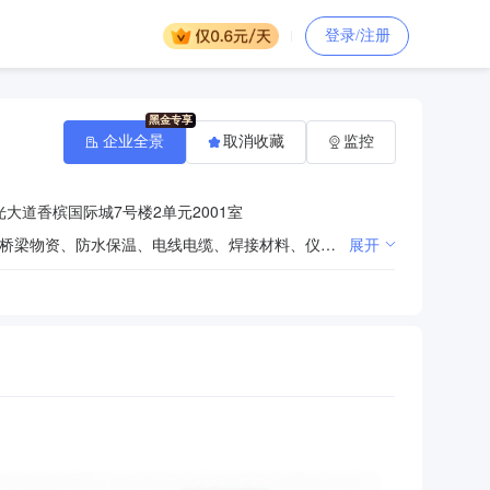
登录/注册
企业全景
取消收藏
监控
大道香槟国际城7号楼2单元2001室
建筑材料、建筑机械、五金电料、围挡、化工产品（易燃易爆危险化学品除外）、橡塑制品、日杂劳保、桥梁物资、防水保温、电线电缆、焊接材料、仪表仪器、工矿照明、防水外加剂、钢筋钢板、钢筋套筒、穿墙丝、防水螺杆、山型卡、止水钢板、铁钉、扣件、丝杠的加工及销售。（依法须经批准的项目，经相关部门批准后方可开展经营活动）
展开