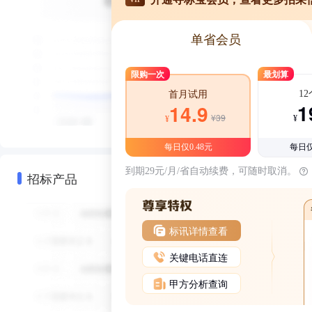
单省会员
限购一次
最划算
1
首月试用
1
14.9
¥39
¥
¥
每日仅0.48元
每日仅
到期29元/月/省自动续费，可随时取消。
招标产品
标讯详情查看
关键电话直连
甲方分析查询