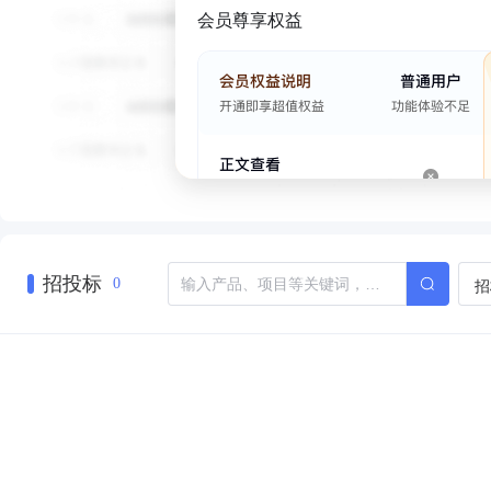
会员尊享权益
招投标
招
0