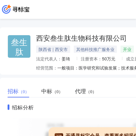
西安叁生肽生物科技有限公司
叁生
肽
陕西省 | 西安市
其他科技推广服务业
开业
法定代表人：
姜琦
注册资本：
50万元
成立
经营范围：
招标
中标
代理
（0）
（0）
（0）
招标分析
开通寻标宝会员，查看更多招采
VIP