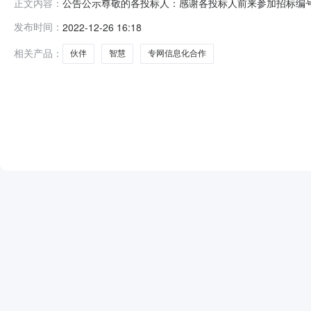
公告公示尊敬的各投标人：感谢各投标人前来参加招标编号为
正文内容：
公司、深圳市策康信息科技有限公司、康佑未来（深圳）
发布时间：
2022-12-26 16:18
之日起3日内，以书面形式向我公司提出。联系电话：830668
相关产品：
伙伴
智慧
专网信息化合作