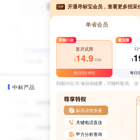
开通寻标宝会员，查看更多招采
VIP
单省会员
限购一次
最划算
1
首月试用
1
14.9
¥39
¥
¥
每日仅0.48元
每日仅
到期29元/月/省自动续费，可随时取消。
中标产品
标讯详情查看
关键电话直连
甲方分析查询