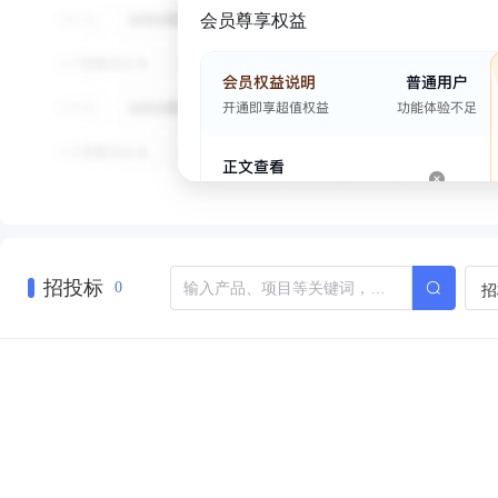
会员尊享权益
招投标
招
0