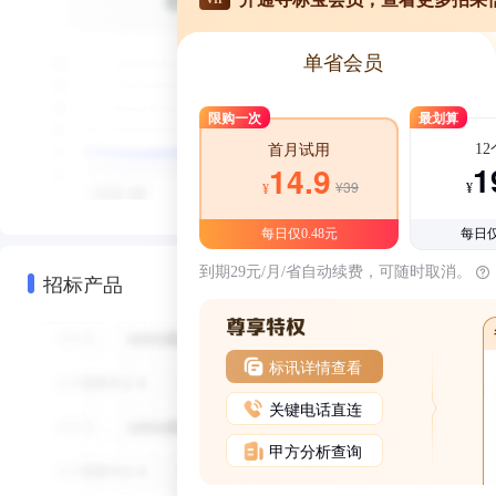
单省会员
限购一次
最划算
1
首月试用
1
14.9
¥39
¥
¥
每日仅0.48元
每日仅
到期29元/月/省自动续费，可随时取消。
招标产品
标讯详情查看
关键电话直连
甲方分析查询