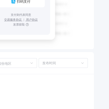
扫码支付
支付则代表同意
交易服务协议
｜
用户协议
发票获取
省份地区