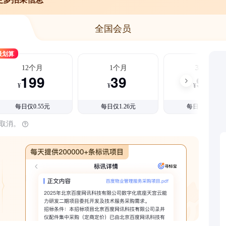
全国会员
最划算
12个月
1个月
3个月
199
39
99
¥
¥
¥
每日仅0.55元
每日仅1.26元
每日仅1.08元
时取消。