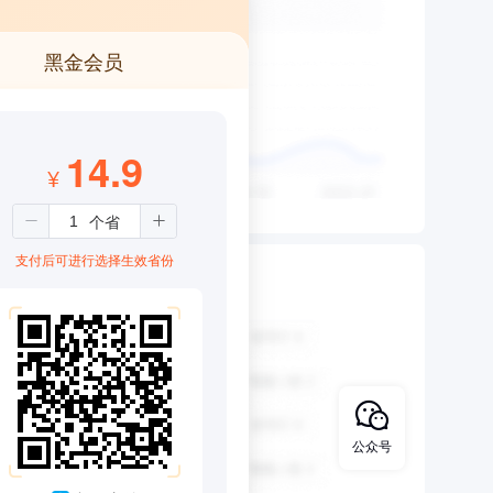
黑金会员
14.9
¥
支付后可进行选择生效省份
公众号