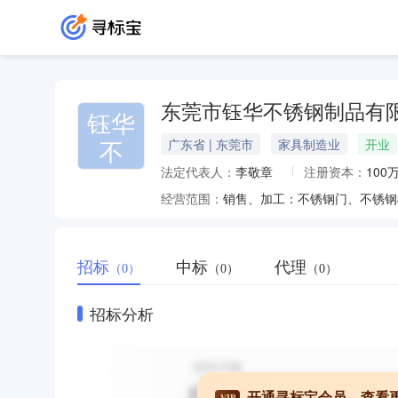
东莞市钰华不锈钢制品有
钰华
不
广东省 | 东莞市
家具制造业
开业
法定代表人：
李敬章
注册资本：
100
经营范围：
招标
中标
代理
（0）
（0）
（0）
招标分析
开通寻标宝会员，查看
VIP