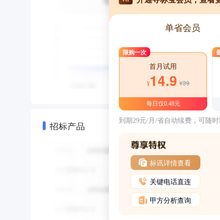
单省会员
限购一次
首月试用
14.9
¥39
¥
每日仅0.48元
到期29元/月/省自动续费，可随
招标产品
标讯详情查看
关键电话直连
甲方分析查询