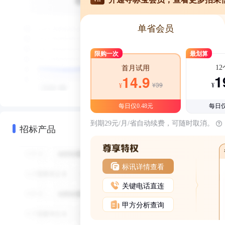
单省会员
限购一次
最划算
1
首月试用
1
14.9
¥39
¥
¥
每日仅0.48元
每日仅
到期29元/月/省自动续费，可随时取消。
招标产品
标讯详情查看
关键电话直连
甲方分析查询