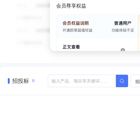
会员尊享权益
招投标
招
0