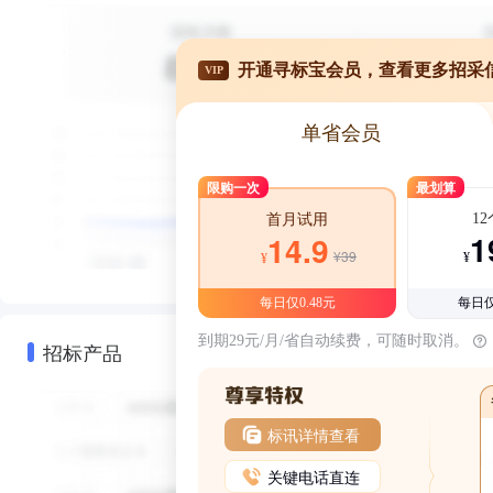
开通寻标宝会员，查看更多招采
VIP
单省会员
限购一次
最划算
1
首月试用
1
14.9
¥39
¥
¥
每日仅0.48元
每日仅
到期29元/月/省自动续费，可随时取消。
招标产品
标讯详情查看
关键电话直连