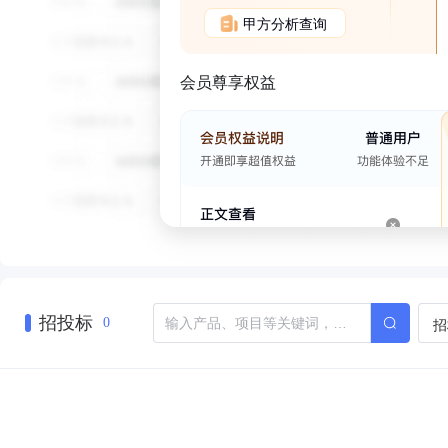
甲方分析查询
会员尊享权益
招投标
招
0