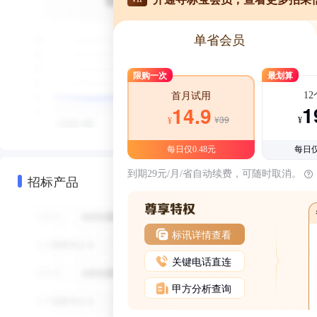
单省会员
限购一次
最划算
1
首月试用
1
14.9
¥39
¥
¥
每日仅0.48元
每日仅
到期29元/月/省自动续费，可随时取消。
招标产品
标讯详情查看
关键电话直连
甲方分析查询