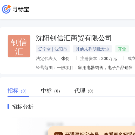
沈阳钊信汇商贸有限公司
钊信
汇
辽宁省 | 沈阳市
其他未列明批发业
开业
法定代表人：
张钊
注册资本：
300万元
成
经营范围：
招标
中标
代理
（0）
（0）
（0）
招标分析
开通寻标宝会员，查看更多招采
VIP