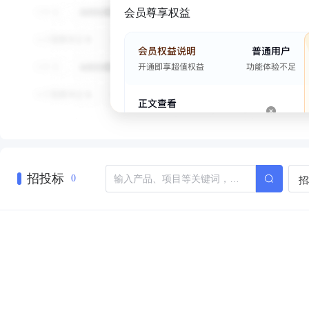
会员尊享权益
招投标
招
0