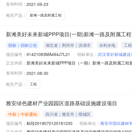
发布时间：
2021-09-23
滩美好未来新城PPP项目（一期）新滩一路及附属工程于在
相关产品：
新滩一路及附属工程
新滩美好未来新城PPP项目(一期)新滩一路及附属工程
招标｜招标公告
湖北省｜荆州市｜洪湖市
水利水电
工程
项目编号：
91421083MA494J7L21
招标单位：
武汉美好新城建设
新滩美好未来新城PPP项目（一期）新滩一路及附属工程新滩
正文内容：
区：武汉市招标项目建立时间：2021年08月30日00:00
发布时间：
2021-08-30
建设发展有限公司招标组织方式：委托招标行政监督部门
相关产品：
工程
雅安绿色建材产业园园区道路基础设施建设项目
中标｜中标通知
四川省｜雅安市｜雨城区
项目编号：
标段2018070120181230
招标单位：
雅安市国欣建材
雅安绿色建材产业园园区道路基础设施建设项目编号4769
正文内容：