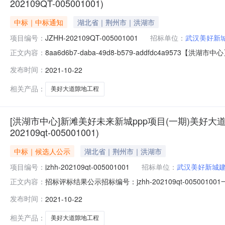
202109QT-005001001)
中标｜中标通知
湖北省｜荆州市｜洪湖市
项目编号：
JZHH-202109QT-005001001
招标单位：
武汉美好新
8aa6d6b7-daba-49d8-b579-addfdc4
正文内容：
示(标段编号JZHH-202109QT-005001001)招标
发布时间：
2021-10-22
未来新城PPP项目（一期）美好大道隙地工程于在荆州市电
相关产品：
美好大道隙地工程
[洪湖市中心]新滩美好未来新城ppp项目(一期)美好大
202109qt-005001001)
中标｜候选人公示
湖北省｜荆州市｜洪湖市
项目编号：
jzhh-202109qt-005001001
招标单位：
武汉美好新城
招标评标结果公示招标编号：jzhh-202109qt-00
正文内容：
于在荆州市电子招投标交易平台发出投标邀请书，2021年
发布时间：
2021-10-22
设发展有限公司已经确认评标结果，现进行评标结果公示
林建设
相关产品：
美好大道隙地工程