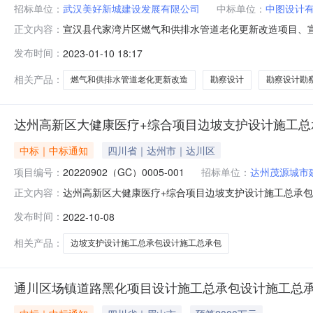
招标单位：
武汉美好新城建设发展有限公司
中标单位：
中图设计
宣汉县代家湾片区燃气和供排水管道老化更新改造项目、宣汉
正文内容：
气和供排水管道老化更新改造项目、宣汉县川孔子片区燃
发布时间：
2023-01-10 18:17
项目、宣汉县川孔子片区燃气和供排水管道老化更新改造项目
招标人联系电话0818-
相关产品：
燃气和供排水管道老化更新改造
勘察设计
勘察设计勘
达州高新区大健康医疗+综合项目边坡支护设计施工总
中标｜中标通知
四川省｜达州市｜达川区
项目编号：
20220902（GC）0005-001
招标单位：
达州茂源城市
达州高新区大健康医疗+综合项目边坡支护设计施工总承包设计施工
正文内容：
+综合项目边坡支护设计施工总承包评标结果公示项目及
发布时间：
2022-10-08
业主联系电话0818-7932827招标人达州茂源城市建设有
相关产品：
边坡支护设计施工总承包设计施工总承包
通川区场镇道路黑化项目设计施工总承包设计施工总