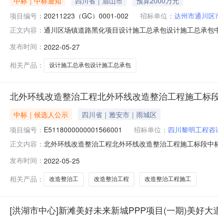
中标｜中标通知
四川省｜眉山市
预算2000万元
项目编号：
20211223（GC）0001-002
招标单位：
达州市通川区
通川区场镇道路黑化项目设计施工总承包设计施工总承包中标公示发
正文内容：
评标结果公示项目及标段名称通川区场镇道路黑化项目设计施
发布时间：
2022-05-27
市政园林管理所招标人联系电话0818-2150286招标代
相关产品：
设计施工总承包设计施工总承包
北外环线改造整治工程北外环线改造整治工程施工标
中标｜候选人公示
四川省｜雅安市｜雨城区
项目编号：
E5118000000001566001
招标单位：
四川黎明工程咨
北外环线改造整治工程北外环线改造整治工程施工标段中标候选人公
正文内容：
项目及标段名称北外环线改造整治工程北外环线改造整治工程
发布时间：
2022-05-25
司招标人联系电话18328128187招标代理机构四川军贤工程
相关产品：
改造整治工
改造整治工程
改造整治工程施工
[洪湖市中心]新滩美好未来新城PPP项目(一期)美好大