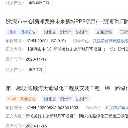
相关产品：
市政道路工程
[洪湖市中心]新滩美好未来新城PPP项目(一期)新滩四路、
招标｜招标公告
湖北省｜荆州市｜洪湖市
交通运输
工程
项目编号：
JZHH-202011SZ-016)
招标单位：
武汉美好新城建设
【洪湖市中心】新滩美好未来新城PPP项目（一期）新滩四路、
正文内容：
有限公司项目名称新滩美好未来新城PPP项目（一期）
发布时间：
2020-11-17
路、通顺大道二期市政道路工程。（具体以工程量清单为准）总投资额（万元
相关产品：
道路工程
第一标段:通顺河大道绿化工程及安装工程、纬一路绿化
中标｜其他公告
湖北省｜荆州市｜洪湖市
项目编号：
JZHH-202008SZ-008001003
招标单位：
武汉美好新
新滩美好未来新城PPP项目(一期)六条路绿化工程第三标段：美
正文内容：
告招标编号：JZHH-202008SZ-008001003新
发布时间：
2020-11-15
(标段名称)于2020年09月23日在荆州市电子招标投标