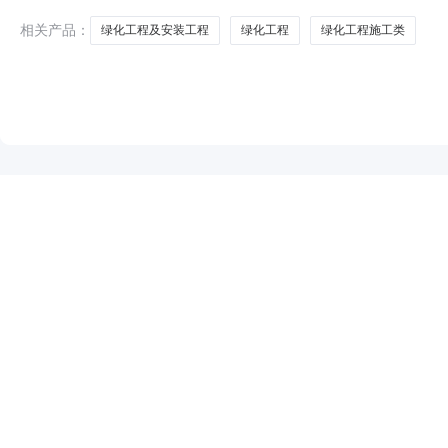
相关产品：
绿化工程及安装工程
绿化工程
绿化工程施工类
NEW
HOT
5折起
暂时没有搜索结果…