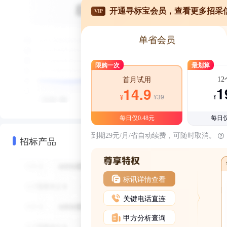
开通寻标宝会员，查看更多招采
VIP
单省会员
限购一次
最划算
1
首月试用
1
14.9
¥39
¥
¥
每日仅0.48元
每日仅
到期29元/月/省自动续费，可随时取消。
招标产品
标讯详情查看
关键电话直连
甲方分析查询