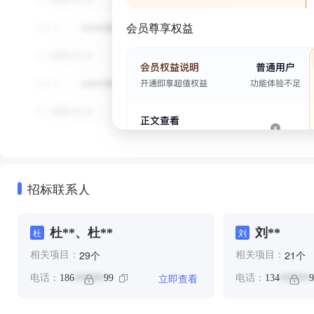
会员尊享权益
招标联系人
杜**、杜**
刘**
杜
刘
个
个
29
21
相关项目：
相关项目：
立即查看
电话：
186
99
电话：
134
9
******
******