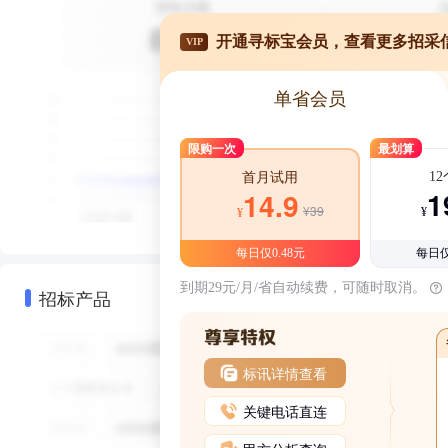
开通寻标宝会员，查看更多招采
VIP
单省会员
限购一次
最划算
1
首月试用
1
14.9
¥39
¥
¥
每日仅0.48元
每日仅
到期29元/月/省自动续费，可随时取消。
招标产品
标讯详情查看
关键电话直连