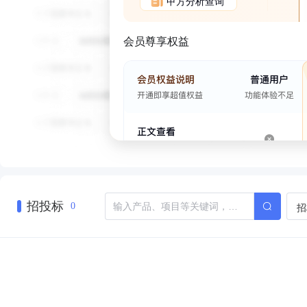
甲方分析查询
会员尊享权益
招投标
招
0