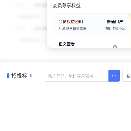
会员尊享权益
招投标
招
0