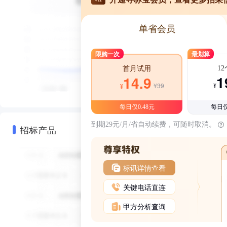
单省会员
限购一次
最划算
1
首月试用
1
14.9
¥39
¥
¥
每日仅0.48元
每日仅
到期29元/月/省自动续费，可随时取消。
招标产品
标讯详情查看
关键电话直连
甲方分析查询