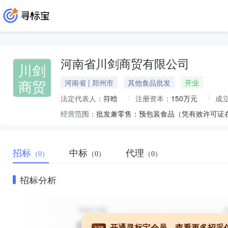
河南省川剑商贸有限公司
川剑
商贸
河南省 | 郑州市
其他食品批发
开业
法定代表人：
符晗
注册资本：
150万元
成
经营范围：
批发兼零售：预包装食品（凭有效许可证
招标
中标
代理
（0）
（0）
（0）
招标分析
开通寻标宝会员，查看更多招采
VIP