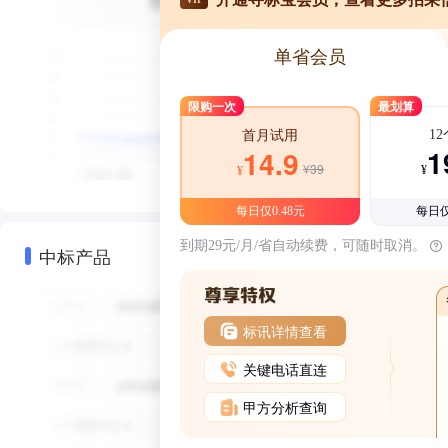
单省会员
限购一次
最划算
1
首月试用
1
14.9
¥39
¥
¥
每日仅0.48元
每日仅
到期29元/月/省自动续费，可随时取消。
中标产品
标讯详情查看
关键电话直连
甲方分析查询