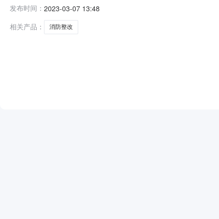
项目编号：62023030105725764项目联系人：罗小斌
发布时间：
2023-03-07 13:48
03-0209:04-2023-03-0709:04二、采购单
相关产品：
消防整改