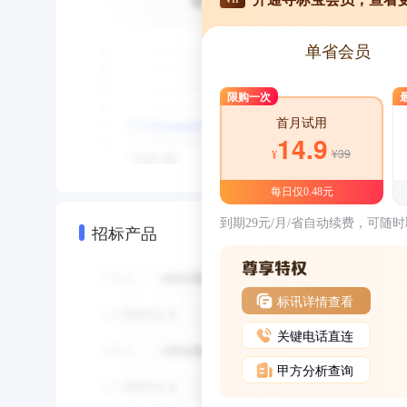
单省会员
限购一次
首月试用
14.9
¥39
¥
每日仅0.48元
到期29元/月/省自动续费，可随
招标产品
标讯详情查看
关键电话直连
甲方分析查询