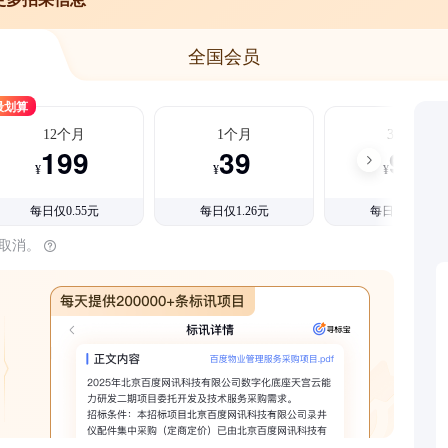
全国会员
最划算
12个月
1个月
3个月
199
39
99
¥
¥
¥
每日仅0.55元
每日仅1.26元
每日仅1.08元
时取消。