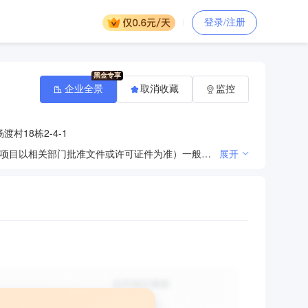
登录/注册
企业全景
取消收藏
监控
村18栋2-4-1
许可项目：住宅室内装饰装修。（依法须经批准的项目，经相关部门批准后方可开展经营活动，具体经营项目以相关部门批准文件或许可证件为准）一般项目：建筑陶瓷制品销售；日用陶瓷制品销售；建筑材料销售；建筑装饰材料销售；保温材料销售；砖瓦销售；轻质建筑材料销售；软木制品销售；地板销售；建筑砌块销售；金属工具销售；五金产品零售；金属结构销售；涂料销售（不含危险化学品）；隔热和隔音材料销售；塑料制品销售。（除依法须经批准的项目外，凭营业执照依法自主开展经营活动）
展开