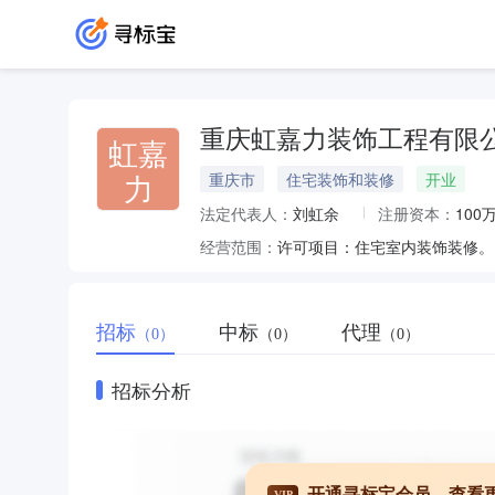
重庆虹嘉力装饰工程有限
虹嘉
力
重庆市
住宅装饰和装修
开业
法定代表人：
刘虹余
注册资本：
100
经营范围：
招标
中标
代理
（0）
（0）
（0）
招标分析
开通寻标宝会员，查看
VIP