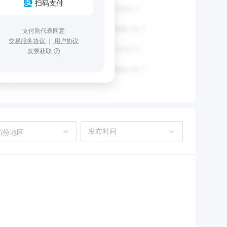
扫码支付
支付则代表同意
交易服务协议
｜
用户协议
发票获取
省份地区