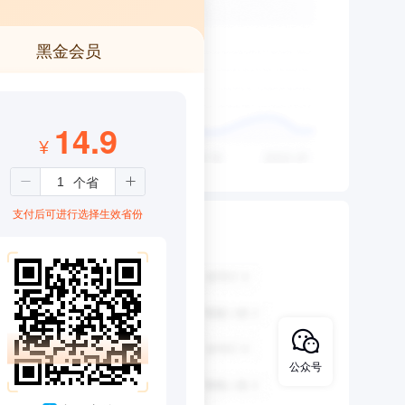
黑金会员
14.9
¥
支付后可进行选择生效省份
公众号