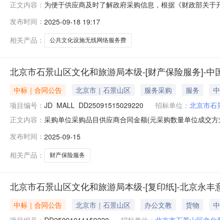
为便于供应商及时了解政府采购信息，根据《财政部关于开展
正文内容：
1（至）12月采购意向公开如下：序号预算单位名称采购
发布时间：
2025-09-18 19:17
施无线网络服务费采购数量：1,采购目标：1.在石景山区
群化云端管理平台。3.
相关产品：
公共文化设施无线网络服务费
北京市石景山区文化和旅游局本级-[财产保险服务]-
中标｜合同公告
北京市｜石景山区
服务采购
服务
中
项目编号：
JD_MALL_DD25091515029220
招标单位：
北京市石
采购单位采购品目供应商合同金额(元采购数量单位成交方
正文内容：
司北京市分公司895.38(元1项框架协议2025-09-1500:
发布时间：
2025-09-15
北京市石景山区文化和旅游局本级采购[中国人民财产保险股份有限公
相关产品：
财产保险服务
北京市石景山区文化和旅游局本级-[复印纸]-北京永
中标｜合同公告
北京市｜石景山区
办公文教
货物
中
项目编号：
DD25091011159220
招标单位：
北京市石景山区文化