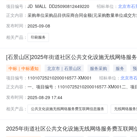
项目编号：
JD_MALL_DD25090812449220
招标单位：
北京市石
采购单位采购品目供应商合同金额(元采购数量单位成交方
正文内容：
司9900.0(元1项框架协议2025-09-0800:00:00
发布时间：
2025-09-08
本级采购[null]_DD25090812449220
相关产品：
印刷服务
[石景山区]2025年街道社区公共文化设施无线网络
中标｜中标通知
北京市｜石景山区
服务采购
服务
预
项目编号：
11010725210200016577-XM001
招标单位：
北京市
一、项目编号：11010725210200016577-X
正文内容：
199.938万元（人民币）中标成交供应商名称、地址
发布时间：
2025-08-29 17:44
部一号楼中标金额：199.938万元供应商名称供应商
911100007
相关产品：
公共文化设施无线网络服务费互联网信息服务
无线网络服务
2025年街道社区公共文化设施无线网络服务费互联