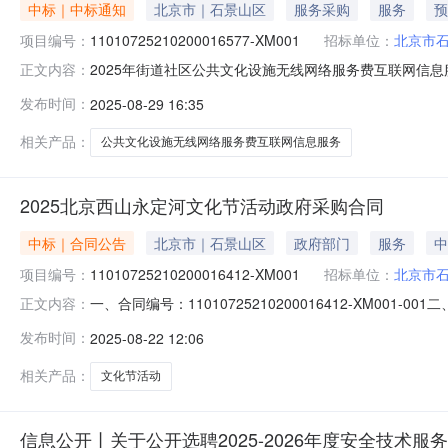
中标｜中标通知
北京市｜石景山区
服务采购
服务
预
项目编号：
11010725210200016577-XM001
招标单位：
北京市
2025年街道社区公共文化设施无线网络服务费互联网信息服务采
正文内容：
施无线网络服务费互联网信息服务采购项目三、中标（成交
发布时间：
2025-08-29 16:35
电信数智科技有限公司中标成交供应商地址：北京市朝阳区
息中电
相关产品：
公共文化设施无线网络服务费互联网信息服务
2025北京西山永定河文化节活动政府采购合同
中标｜合同公告
北京市｜石景山区
政府部门
服务
中
项目编号：
11010725210200016412-XM001
招标单位：
北京市
一、合同编号：11010725210200016412-XM001
正文内容：
称：2025北京西山永定河文化节活动五、合同主体采购人
发布时间：
2025-08-22 12:06
限责任公司地址：详见合同附件联系方式：详见合同附件六
相关产品：
文化节活动
信息公开丨关于公开选聘2025-2026年度安全技术