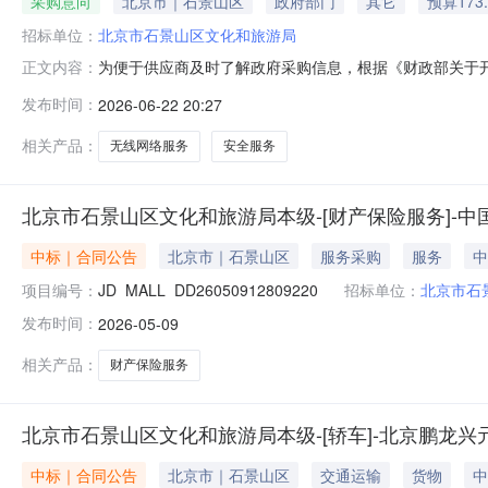
采购意向
北京市｜石景山区
政府部门
其它
预算173
招标单位：
北京市石景山区文化和旅游局
为便于供应商及时了解政府采购信息，根据《财政部关于开展
正文内容：
1（至）12月采购意向公开如下：序号预算单位名称采购
发布时间：
2026-06-22 20:27
施无线网络服务费采购数量：1,采购目标：为全区街道、
宽速率不低于250兆，且需
相关产品：
无线网络服务
安全服务
北京市石景山区文化和旅游局本级-[财产保险服务]-
中标｜合同公告
北京市｜石景山区
服务采购
服务
中
项目编号：
JD_MALL_DD26050912809220
招标单位：
北京市石
发布时间：
2026-05-09
相关产品：
财产保险服务
北京市石景山区文化和旅游局本级-[轿车]-北京鹏龙
中标｜合同公告
北京市｜石景山区
交通运输
货物
中