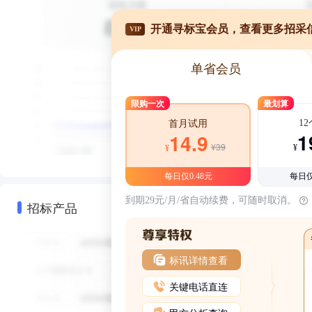
开通寻标宝会员，查看更多招采
VIP
单省会员
限购一次
最划算
1
首月试用
1
14.9
¥39
¥
¥
每日仅0.48元
每日仅
到期29元/月/省自动续费，可随时取消。
招标产品
标讯详情查看
关键电话直连