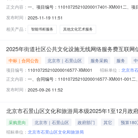
一、项目编号：11010725210200017401-X
正文内容：
币）中标成交供应商名称、地址及中标成交金额：中标成交
发布时间：
2025-11-19 11:51
层1060室中标金额：179.7万元供应商名称供应商地
相关产品：
智能书柜服务
其他文化艺术服务
2025年街道社区公共文化设施无线网络服务费互联
中标｜合同公告
北京市｜石景山区
服务采购
服务
中
项目编号：
11010725210200016577-XM001
招标单位：
北京市
一、合同编号：11010725210200016577-XM
正文内容：
11010725210200016577-XM001四、项
发布时间：
2025-09-26 11:52
局本级地址：详见合同附件联系方式：68607157供应
北京市石景山区文化和旅游局本级2025年1至12月政
采购意向
北京市｜石景山区
政府部门
其它
预算18
招标单位：
北京市石景山区文化和旅游局