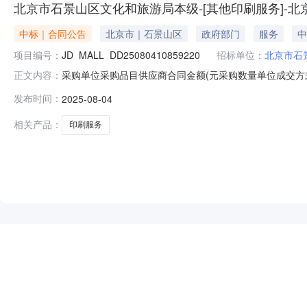
北京市石景山区文化和旅游局本级-[其他印刷服务]-
中标｜合同公告
北京市｜石景山区
政府部门
服务
中
项目编号：
JD_MALL_DD25080410859220
招标单位：
北京市石
采购单位采购品目供应商合同金额(元采购数量单位成交方
正文内容：
司69640.0(元1项框架协议2025-08-0400:00:00
发布时间：
2025-08-04
局本级采购[null]_DD25080410859220
相关产品：
印刷服务
NEW
HOT
5折起