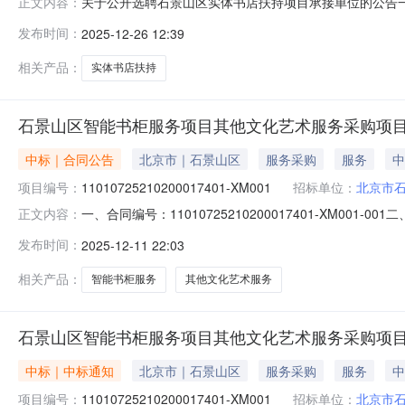
关于公开选聘石景山区实体书店扶持项目承接单位的公告
正文内容：
景山区实体书店健康繁荣发展，打造区域文化亮点，提升
发布时间：
2025-12-26 12:39
进行形式审查，确保申报单位均满足《石景山区扶持实体
照》及《出版物经营许可证》，是否拥有固定营业场
相关产品：
实体书店扶持
石景山区智能书柜服务项目其他文化艺术服务采购项
中标｜合同公告
北京市｜石景山区
服务采购
服务
中
项目编号：
11010725210200017401-XM001
招标单位：
北京市
一、合同编号：11010725210200017401-XM
正文内容：
11010725210200017401-XM001四、项
发布时间：
2025-12-11 22:03
见合同附件联系方式：010-68876062供应商（乙
智能书柜
相关产品：
智能书柜服务
其他文化艺术服务
石景山区智能书柜服务项目其他文化艺术服务采购项
中标｜中标通知
北京市｜石景山区
服务采购
服务
中
项目编号：
11010725210200017401-XM001
招标单位：
北京市