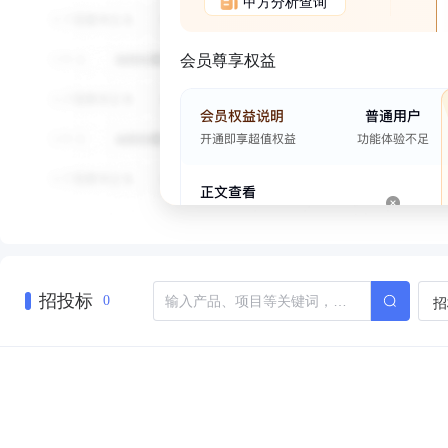
甲方分析查询
会员尊享权益
招投标
招
0