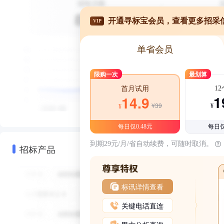
开通寻标宝会员，查看更多招采
VIP
单省会员
限购一次
最划算
1
首月试用
1
14.9
¥39
¥
¥
每日仅0.48元
每日仅
到期29元/月/省自动续费，可随时取消。
招标产品
标讯详情查看
关键电话直连