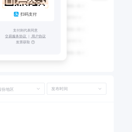
扫码支付
支付则代表同意
交易服务协议
｜
用户协议
发票获取
省份地区