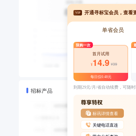
开通寻标宝会员，查看
VIP
单省会员
限购一次
首月试用
14.9
¥39
¥
每日仅0.48元
到期29元/月/省自动续费，可随
招标产品
标讯详情查看
关键电话直连