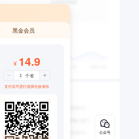
黑金会员
14.9
¥
支付后可进行选择生效省份
公众号