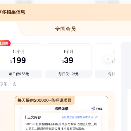
更多招采信息
全国会员
最划算
12个月
1个月
3个月
199
39
99
¥
¥
¥
每日仅0.55元
每日仅1.26元
每日仅1.08元
时取消。