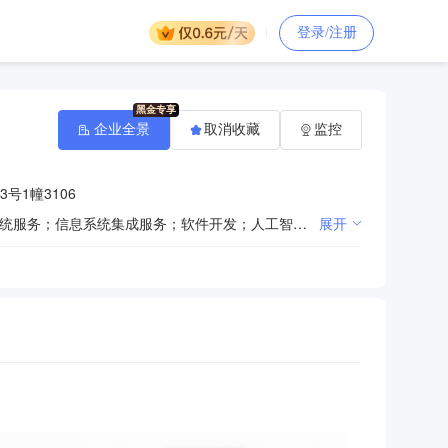
登录/注册
企业全景
取消收藏
监控
号1幢3106
一般项目：技术服务、技术开发、技术咨询、技术交流、技术转让、技术推广；数据处理服务；计算机系统服务；信息系统集成服务；软件开发；人工智能基础软件开发；人工智能应用软件开发；计算机软硬件及辅助设备零售；仪器仪表销售；仪器仪表制造；电子产品销售；机械设备销售；电气设备销售；电子元器件批发；网络设备销售；专用设备制造（不含许可类专业设备制造）；通用设备制造（不含特种设备制造）；汽车零配件零售；汽车销售；家政服务；劳务服务（不含劳务派遣）；技术进出口；货物进出口；第一类医疗器械销售；第二类医疗器械销售。（除依法须经批准的项目外，凭营业执照依法自主开展经营活动）（不得从事国家和本市产业政策禁止和限制类项目的经营活动。）
展开