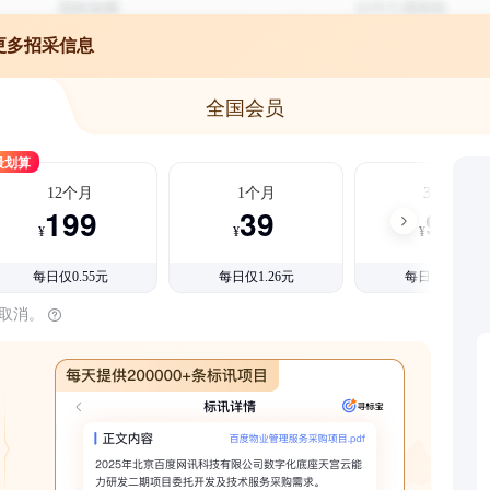
更多招采信息
全国会员
最划算
12个月
1个月
3个月
199
39
99
¥
¥
¥
每日仅0.55元
每日仅1.26元
每日仅1.08元
时取消。