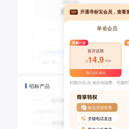
开通寻标宝会员，查看
VIP
单省会员
限购一次
首月试用
14.9
¥39
¥
每日仅0.48元
到期29元/月/省自动续费，可随
招标产品
标讯详情查看
关键电话直连