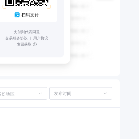
扫码支付
支付则代表同意
交易服务协议
｜
用户协议
发票获取
省份地区