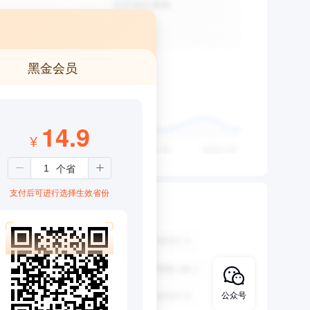
黑金会员
14.9
¥
支付后可进行选择生效省份
公众号