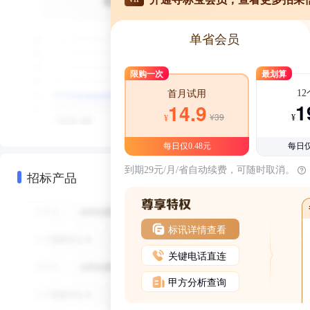
单省会员
限购一次
最划算
1
首月试用
1
14.9
¥39
¥
¥
每日仅0.48元
每日仅
到期29元/月/省自动续费，可随时取消。
招标产品
标讯详情查看
关键电话直连
甲方分析查询