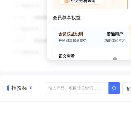
甲方分析查询
会员尊享权益
招投标
招
0