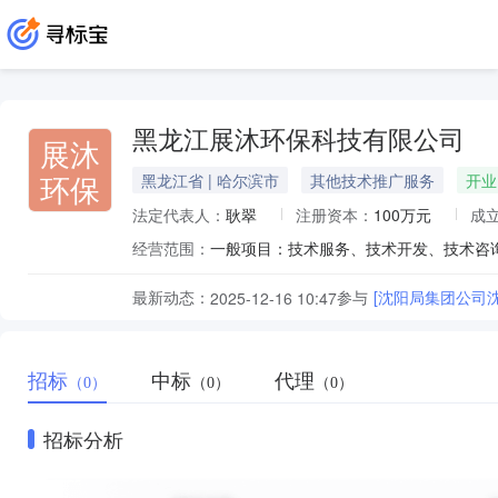
黑龙江展沐环保科技有限公司
展沐
环保
黑龙江省 | 哈尔滨市
其他技术推广服务
开业
法定代表人：
耿翠
注册资本：
100万元
成
经营范围：
最新动态：
参与
[沈阳局集团公司
2025-12-16 10:47
招标
中标
代理
（0）
（0）
（0）
招标分析