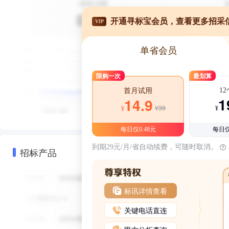
开通寻标宝会员，查看更多招采
VIP
单省会员
限购一次
最划算
1
首月试用
1
14.9
¥39
¥
¥
每日仅0.48元
每日仅
到期29元/月/省自动续费，可随时取消。
招标产品
标讯详情查看
关键电话直连