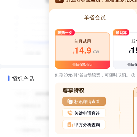
单省会员
限购一次
最划算
1
首月试用
1
14.9
¥39
¥
¥
每日仅0.48元
每日仅
到期29元/月/省自动续费，可随时取消。
招标产品
标讯详情查看
关键电话直连
甲方分析查询