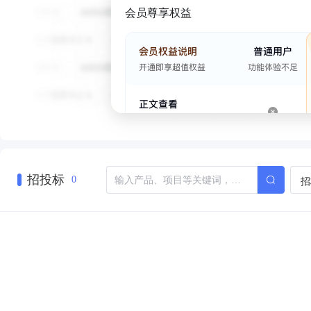
会员尊享权益
招投标
招
0