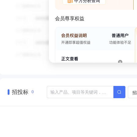
甲方分析查询
会员尊享权益
招投标
招
0