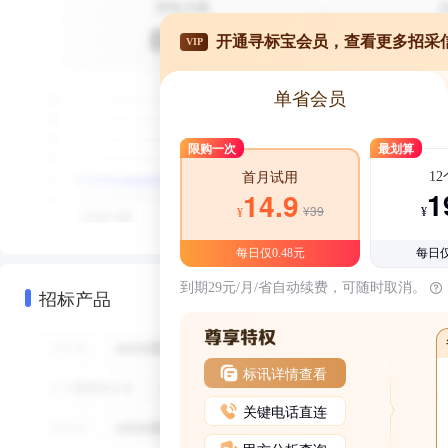
开通寻标宝会员，查看更多招采
VIP
单省会员
限购一次
最划算
1
首月试用
1
14.9
¥39
¥
¥
每日仅0.48元
每日仅
到期29元/月/省自动续费，可随时取消。
招标产品
标讯详情查看
关键电话直连