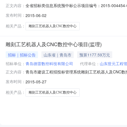
全省招标类信息系统预中标公示项目编号：2015-004454
正文内容：
雷数控科技有限公司联系人：封工联系电话：15336392
发布时间：
2015-06-02
司联系人：高干联系电话：13012952020工程地址
相关产品：
雕刻工艺机器人及CNC数控中心
雕刻工艺机器人及CNC数控中心项目(监理)
招标｜招标公告
山东省｜青岛市
预算1177.59万元
招标单位：
青岛德雷数控科技有限公司
代理单位：
山东世元工程
青岛市建设工程招投标管理系统雕刻工艺机器人及CNC数控
正文内容：
程地点:高新区正源路以东、科韵路以北、科兴路以南资金来源:
发布时间：
2015-05-27
架工程规模：14566.36平方米计划文号：青高新经发备【2
相关产品：
雕刻工艺机器人及CNC数控中心