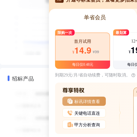
单省会员
限购一次
最划算
1
首月试用
1
14.9
¥39
¥
¥
每日仅0.48元
每日仅
到期29元/月/省自动续费，可随时取消。
招标产品
标讯详情查看
关键电话直连
甲方分析查询