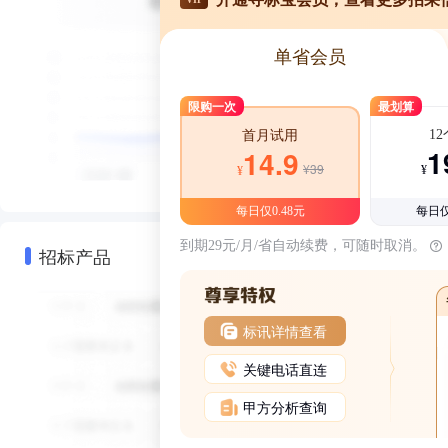
单省会员
限购一次
最划算
1
首月试用
1
14.9
¥39
¥
¥
每日仅0.48元
每日仅
到期29元/月/省自动续费，可随时取消。
招标产品
标讯详情查看
关键电话直连
甲方分析查询