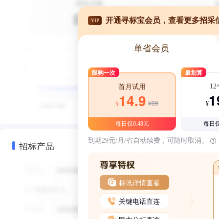
开通寻标宝会员，查看更多招采
VIP
单省会员
限购一次
最划算
1
首月试用
1
14.9
¥39
¥
¥
每日仅0.48元
每日仅
到期29元/月/省自动续费，可随时取消。
招标产品
标讯详情查看
关键电话直连