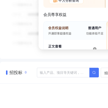
甲方分析查询
会员尊享权益
招投标
招
0