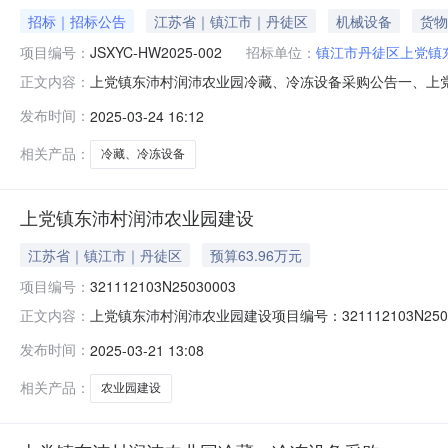
招标｜招标公告
江苏省｜镇江市｜丹徒区
机械设备
货物
项目编号：
JSXYC-HW2025-002
招标单位：
镇江市丹徒区上党镇
上党镇东沛村润沛农业园冷藏、冷冻设备采购公告一、上
正文内容：
受镇江市丹徒区上党镇东沛村村民委员会的委托具体负责本工
发布时间：
2025-03-24 16:12
冷冻设备采购3、采购方式：邀请招标4、预算金额：9.9
货8、本项目是否接
相关产品：
冷藏、冷冻设备
上党镇东沛村润沛农业园建设
江苏省｜镇江市｜丹徒区
预算63.96万元
项目编号：
321112103N25030003
上党镇东沛村润沛农业园建设项目编号：321112103N2
正文内容：
道）上党镇村（社区）东沛村组别--登记日期2025-03
发布时间：
2025-03-21 13:08
活水平，镇江市丹徒区润沛农业有限公司引进“2024年市
相关产品：
农业园建设