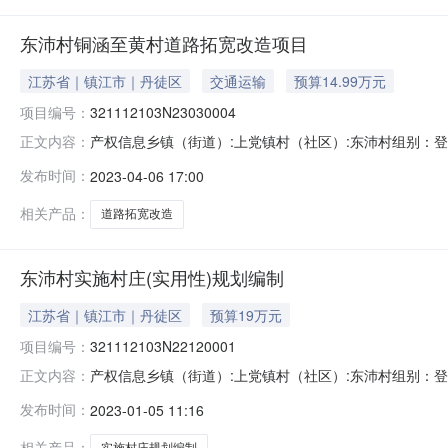
东沛村铜涵至黄村道路拓宽改造项目
江苏省｜镇江市｜丹徒区
交通运输
预算14.99万元
项目编号：
321112103N23030004
产权信息乡镇（街道）:上党镇村（社区）:东沛村组别：登记日
正文内容：
无法会车，根据村民们反映以及此路段的实际交通情况，
发布时间：
2023-04-06 17:00
1.jpg农村产权交易项目审查表扫描件1.jpg农村产权交
系
相关产品：
道路拓宽改造
东沛村实施村庄(实用性)规划编制
江苏省｜镇江市｜丹徒区
预算19万元
项目编号：
321112103N22120001
产权信息乡镇（街道）:上党镇村（社区）:东沛村组别：登记日
正文内容：
布局及用途管制；5、产业发展规划；6、基础与公共服务
发布时间：
2023-01-05 11:16
目审查信息项目审查表：农村产权交易项目审查表扫描件1.jp
相关产品：
实施村庄规划编制