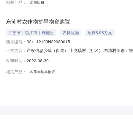
相关产品：
房屋出租
东沛村农作物抗旱物资购置
江苏省｜镇江市｜丹徒区
农林牧渔
预算6.96万元
项目编号：
321112103N22080015
产权信息乡镇（街道）:上党镇村（社区）:东沛村组别：登记日
正文内容：
水泵、水管、电缆等多项抗旱物资，进行翻水来灌溉全村农
发布时间：
2022-08-30
目审查表扫描件1.jpg农村产权交易项目审查表扫描件2.
名
相关产品：
农作物抗旱物资
NEW
HOT
5折起