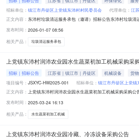
招标｜招标公告
江苏省｜镇江市｜丹徒区
环保绿化
服务
招标单位：
镇江市丹徒区上党镇东沛村村民委员会
代理单位：
江
东沛村垃圾清运服务承包（邀请）招标公告东沛村垃圾清
正文内容：
构，具体负责本项目的招标事宜，本次招标采用的是邀请
发布时间：
2026-01-07 08:56
沛村垃圾清运服务承包；2.项目范围及内容：详细内容及要求
担民事责任的能力（提供法人
相关产品：
垃圾清运服务承包
上党镇东沛村润沛农业园水生蔬菜初加工机械采购采
招标｜招标公告
江苏省｜镇江市｜丹徒区
机械设备
货物
项目编号：
JSXYC-HW2025-001
招标单位：
镇江市丹徒区上党镇
上党镇东沛村润沛农业园水生蔬菜初加工机械采购采购公
正文内容：
管理有限公司受镇江市丹徒区上党镇东沛村村民委员会的委托
发布时间：
2025-03-24 16:13
农业园水生蔬菜初加工机械采购3、采购方式：邀请招标4、
同签订后30日内交货
相关产品：
水生蔬菜初加工机械
上党镇东沛村润沛农业园冷藏、冷冻设备采购公告