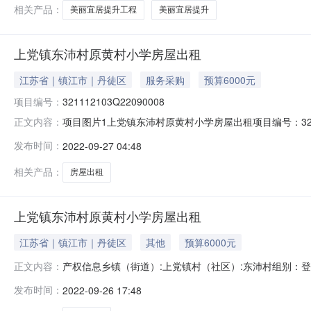
相关产品：
美丽宜居提升工程
美丽宜居提升
上党镇东沛村原黄村小学房屋出租
江苏省｜镇江市｜丹徒区
服务采购
预算6000元
项目编号：
321112103Q22090008
项目图片1上党镇东沛村原黄村小学房屋出租项目编号：32111210
正文内容：
缴款截止时间:2022-09-3017:00报名地点:上党镇农村
发布时间：
2022-09-27 04:48
乡镇（街道）:上党镇村（社区）:东沛村组别：登记日期：2
相关产品：
房屋出租
上党镇东沛村原黄村小学房屋出租
江苏省｜镇江市｜丹徒区
其他
预算6000元
产权信息乡镇（街道）:上党镇村（社区）:东沛村组别：登
正文内容：
提高村集体经济收入，我村将原黄村小学房屋转包后用于
发布时间：
2022-09-26 17:48
用权人：无权证名称：权属类型：集体是否存在其他权利人：
农村产权交易项目审查表