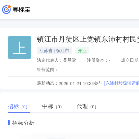
镇江市丹徒区上党镇东沛村村民
上
江苏省 | 镇江市
开业
法定代表人：
吴琴堂
注册资本：
-
成立日期
经营范围：
-
最新动态：
参与
[东沛村垃圾清运服
2026-01-21 10:24
招标
中标
代理
（0）
（0）
（0）
招标分析