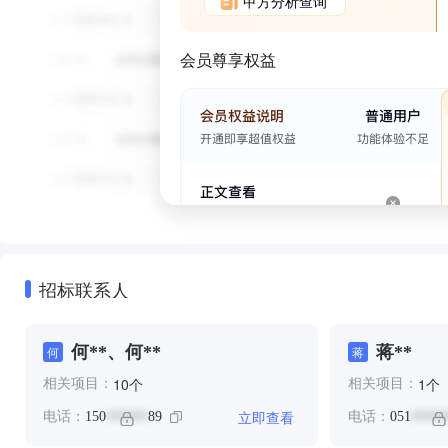
甲方分析查询
会员尊享权益
招标联系人
何**、何**
蒋**
何
蒋
个
个
10
1
相关项目：
相关项目：
立即查看
电话：
150
89
电话：
051
******
*****