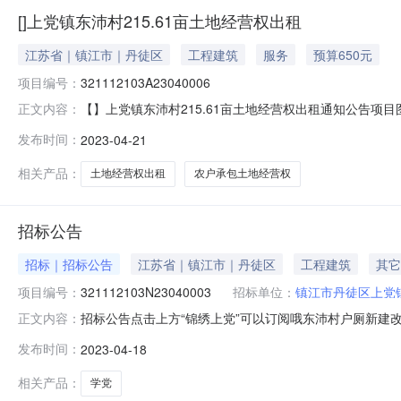
[]上党镇东沛村215.61亩土地经营权出租
江苏省｜镇江市｜丹徒区
工程建筑
服务
预算650元
项目编号：
321112103A23040006
【】上党镇东沛村215.61亩土地经营权出租通知公告项目图片
正文内容：
出租流转期限：5年报名时间:2023-04-2111:00至2023
发布时间：
2023-04-21
2811:00交易地点：丹徒区农村产权交易服务中心公告日期：
相关产品：
土地经营权出租
农户承包土地经营权
招标公告
招标｜招标公告
江苏省｜镇江市｜丹徒区
工程建筑
其它
项目编号：
321112103N23040003
招标单位：
镇江市丹徒区上党
招标公告点击上方“锦绣上党”可以订阅哦东沛村户厕新建改造
正文内容：
工程管理有限公司受镇江市丹徒区上党镇东沛村村民委员
发布时间：
2023-04-18
章、规定通过邀请招标择优选定施工单位。现将有关情况通
改革项目工作要求，以全面
相关产品：
学党