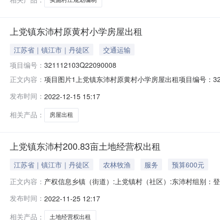
上党镇东沛村原黄村小学房屋出租
江苏省｜镇江市｜丹徒区
交通运输
项目编号：
321112103Q22090008
项目图片1上党镇东沛村原黄村小学房屋出租项目编号：321
正文内容：
期：2022-12-15产权信息登记日期：2022-09
发布时间：
2022-12-15 15:17
原黄村小学房屋转包后用于存放货物使用。交易面积：2
型：集
相关产品：
房屋出租
上党镇东沛村200.83亩土地经营权出租
江苏省｜镇江市｜丹徒区
农林牧渔
服务
预算600元
产权信息乡镇（街道）:上党镇村（社区）:东沛村组别：登记
正文内容：
东沛村200.83亩土地经营权出租，流转期限6年。项
发布时间：
2022-11-25 12:17
经营权人：权属类型：个人农村土地承包经营权证名称：农
农村产权交易项目
相关产品：
土地经营权出租