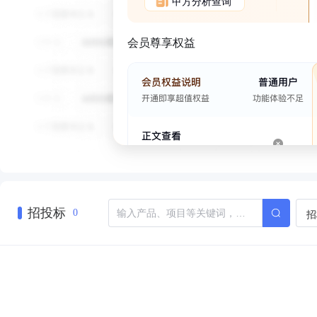
甲方分析查询
会员尊享权益
招投标
招
0