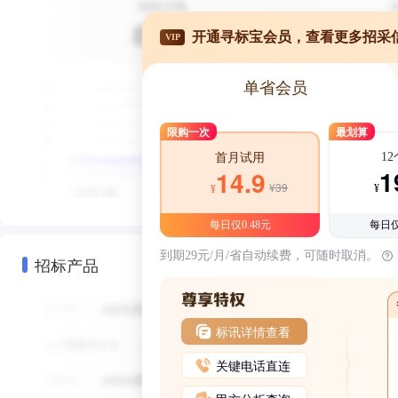
开通寻标宝会员，查看更多招采
VIP
单省会员
限购一次
最划算
1
首月试用
1
14.9
¥39
¥
¥
每日仅0.48元
每日仅
到期29元/月/省自动续费，可随时取消。
招标产品
标讯详情查看
关键电话直连