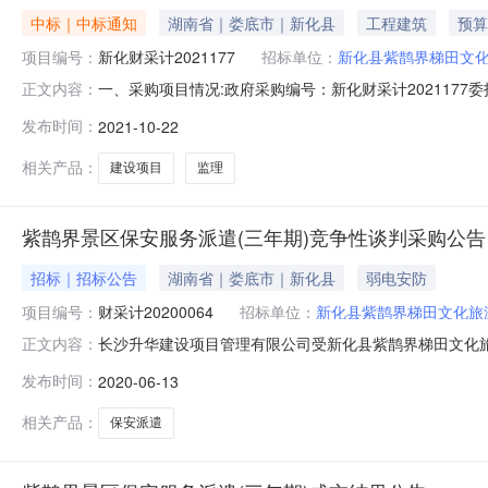
中标｜中标通知
湖南省｜娄底市｜新化县
工程建筑
预算
项目编号：
新化财采计2021177
招标单位：
新化县紫鹊界梯田文
一、采购项目情况:政府采购编号：新化财采计2021177委托代
正文内容：
告发布日期：2021年10月9日开标、评标日期：2021
发布时间：
2021-10-22
悦翔工程项目管理有限公司484000.0094.88第二名智埔国
相关产品：
建设项目
监理
紫鹊界景区保安服务派遣(三年期)竞争性谈判采购公告
招标｜招标公告
湖南省｜娄底市｜新化县
弱电安防
项目编号：
财采计20200064
招标单位：
新化县紫鹊界梯田文化旅
长沙升华建设项目管理有限公司受新化县紫鹊界梯田文化
正文内容：
条件的供应商参与竞争性谈判采购活动。一、采购项目基本概
发布时间：
2020-06-13
CSSH-LD-20200104、采购项目标的、数量及预算
的主要需求：
相关产品：
保安派遣