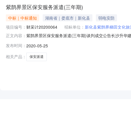
紫鹊界景区保安服务派遣(三年期)
中标｜中标通知
湖南省｜娄底市｜新化县
弱电安防
项目编号：
财采计20200064
招标单位：
新化县紫鹊界梯田文化旅
紫鹊界景区保安服务派遣(三年期)谈判成交公告长沙升华
正文内容：
争性谈判采购，评标委员会经过认真、细致的工作，采购评
发布时间：
2020-05-25
(三年期)政府采购编号:新化财采计20200064采购代理编号:
相关产品：
保安派遣
NEW
HOT
5折起