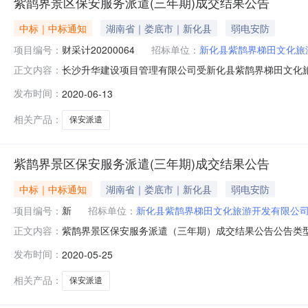
紫鹊界景区保安服务派遣(三年期)成交结果公告
中标｜中标通知
湖南省｜娄底市｜新化县
弱电安防
项目编号：
财采计20200064
招标单位：
新化县紫鹊界梯田文化旅
长沙升华建设项目管理有限公司受新化县紫鹊界梯田文化
正文内容：
作，采购评审活动已于2020年05月22日顺利结束，现将
发布时间：
2020-06-13
购代理编号:CSSH-LD-2020010预算金额：198万
相关产品：
保安派遣
紫鹊界景区保安服务派遣(三年期)成交结果公告
中标｜中标通知
湖南省｜娄底市｜新化县
弱电安防
项目编号：
新
招标单位：
新化县紫鹊界梯田文化旅游开发有限公
紫鹊界景区保安服务派遣（三年期）成交结果公告公告类
正文内容：
鹊界梯田文化旅游开发有限公司的委托，对紫鹊界景区保安
发布时间：
2020-05-25
顺利结束，现将成交结果公告如下：一、采购项目情况：项目名称
额：198万元采
相关产品：
保安派遣