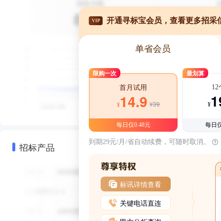
开通寻标宝会员，查看更多招采
VIP
单省会员
限购一次
最划算
1
首月试用
1
14.9
¥39
¥
¥
每日仅0.48元
每日仅
到期29元/月/省自动续费，可随时取消。
招标产品
标讯详情查看
关键电话直连