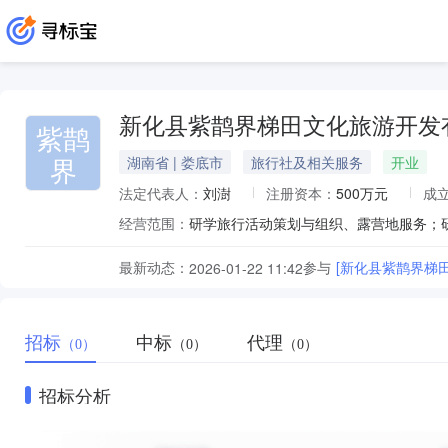
新化县紫鹊界梯田文化旅游开发
紫鹊
界
湖南省 | 娄底市
旅行社及相关服务
开业
法定代表人：
刘澍
注册资本：
500万元
成
经营范围：
最新动态：
参与
[新化县紫鹊界梯
2026-01-22 11:42
招标
中标
代理
（0）
（0）
（0）
招标分析