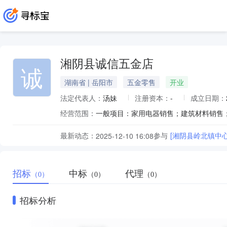
湘阴县诚信五金店
诚
湖南省 | 岳阳市
五金零售
开业
法定代表人：
汤妹
注册资本：
-
成立日期：
经营范围：
最新动态：
参与
[湘阴县岭北镇中
2025-12-10 16:08
招标
中标
代理
（0）
（0）
（0）
招标分析