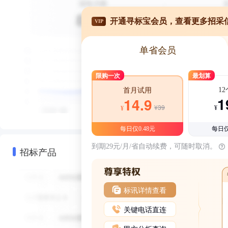
开通寻标宝会员，查看更多招采
VIP
单省会员
限购一次
最划算
1
首月试用
1
14.9
¥39
¥
¥
每日仅0.48元
每日仅
到期29元/月/省自动续费，可随时取消。
招标产品
标讯详情查看
关键电话直连