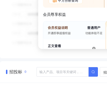
甲方分析查询
会员尊享权益
招投标
招
0