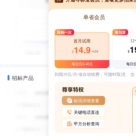
单省会员
限购一次
最划算
1
首月试用
1
14.9
¥39
¥
¥
每日仅0.48元
每日仅
到期29元/月/省自动续费，可随时取消。
招标产品
标讯详情查看
关键电话直连
甲方分析查询