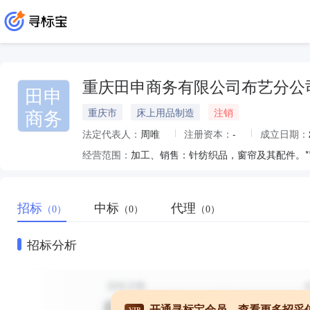
重庆田申商务有限公司布艺分公
田申
商务
重庆市
床上用品制造
注销
法定代表人：
周唯
注册资本：
-
成立日期：
经营范围：
加工、销售：针纺织品，窗帘及其配件。*
招标
中标
代理
（0）
（0）
（0）
招标分析
开通寻标宝会员，查看更多招采
VIP