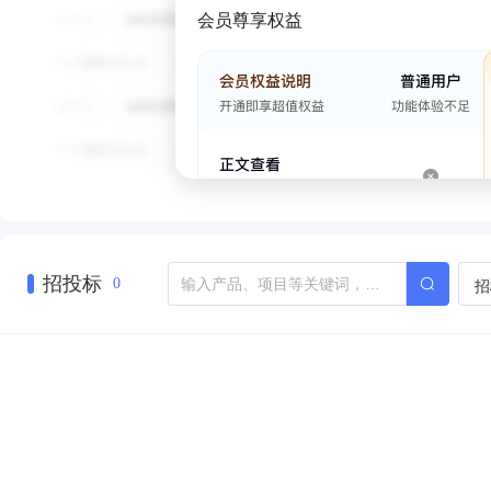
会员尊享权益
招投标
招
0