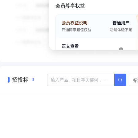
会员尊享权益
招投标
招
0