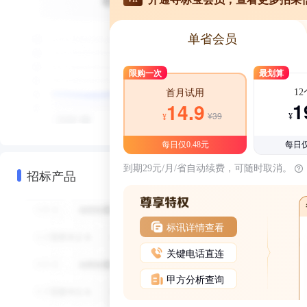
单省会员
限购一次
最划算
1
首月试用
1
14.9
¥39
¥
¥
每日仅0.48元
每日仅
到期29元/月/省自动续费，可随时取消。
招标产品
标讯详情查看
关键电话直连
甲方分析查询