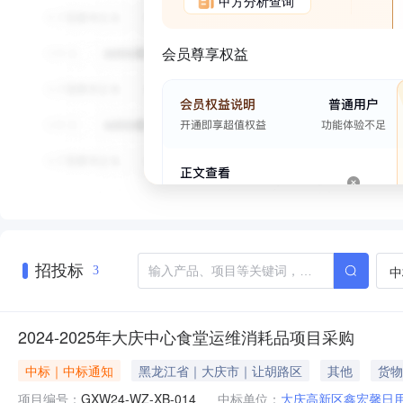
甲方分析查询
会员尊享权益
招投标
中
3
2024-2025年大庆中心食堂运维消耗品项目采购
中标｜中标通知
黑龙江省｜大庆市｜让胡路区
其他
货物
项目编号：
GXW24-WZ-XB-014
中标单位：
大庆高新区鑫宏馨日