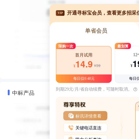
开通寻标宝会员，查看更多招采
VIP
单省会员
限购一次
最划算
1
首月试用
1
14.9
¥39
¥
¥
每日仅0.48元
每日仅
到期29元/月/省自动续费，可随时取消。
中标产品
标讯详情查看
关键电话直连