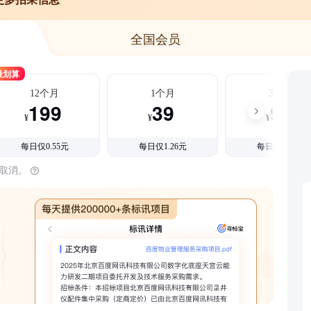
全国会员
最划算
12个月
1个月
3个月
199
39
99
¥
¥
¥
每日仅0.55元
每日仅1.26元
每日仅1.08元
时取消。