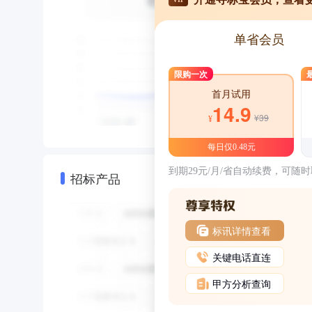
单省会员
限购一次
首月试用
14.9
¥39
¥
每日仅0.48元
到期29元/月/省自动续费，可随
招标产品
标讯详情查看
关键电话直连
甲方分析查询