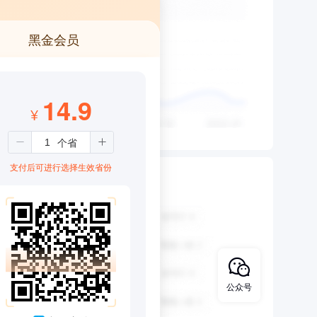
黑金会员
14.9
¥
支付后可进行选择生效省份
公众号