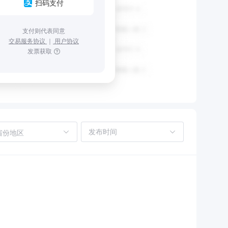
扫码支付
支付则代表同意
交易服务协议
｜
用户协议
发票获取
省份地区