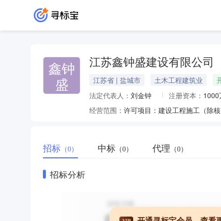
江苏鑫钟盛建设有限公司
鑫钟
盛
江苏省 | 盐城市
土木工程建筑业
法定代表人：
刘金钟
注册资本：
100
经营范围：
招标
中标
代理
（0）
（0）
（0）
招标分析
开通寻标宝会员，查看
VIP