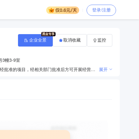
登录/注册
企业全景
取消收藏
监控
3幢3-9室
许可项目：建设工程施工（除核电站建设经营、民用机场建设）；建设工程监理；建筑劳务分包（依法须经批准的项目，经相关部门批准后方可开展经营活动，具体经营项目以审批结果为准）一般项目：土石方工程施工；园林绿化工程施工；金属门窗工程施工；建筑材料销售；林业产品销售；市政设施管理（除依法须经批准的项目外，凭营业执照依法自主开展经营活动）
展开