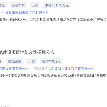
昌区
服装布料
工程
中标451.15万元
：
吐鲁番市国创市政工程有限公司
改造中标候选人公示工程名称新疆旅游纺织品服装产业基地标准厂房项目
工程范围吐鲁番市高昌区火焰山路东侧、前进路南侧第一名单位名称吐鲁番市
工期100日历天质量标准合格建造师姓名王成鲲注册级别注册一级建造师
地建设项目消防改造招标公告
区
机械设备
工程
预算350万元
市建设投资有限公司
代理单位：
新疆新之建工程咨询有限公司
心职业技能实训基地建设项目消防改造招标公告.pdf吐鲁番市高昌区科技
区：新疆维吾尔自治区,吐鲁番地区,吐鲁番市一、招标条件本吐鲁番市高昌区
350万元，招标人为吐鲁番国创城市建设投资有限公司。本项目已具备招