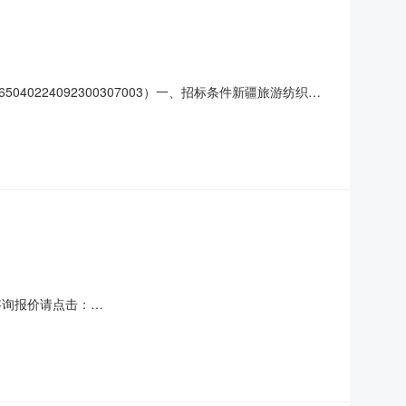
224092300307003）一、招标条件新疆旅游纺织品
号:2409121105650400000204批准建设，项目资金
对新疆旅游纺织品服装产业基地标准厂房项目消
df更多咨询报价请点击：
区七泉湖镇独立工矿区垃圾转运项目（填埋场）中标结果公示（招标编号：