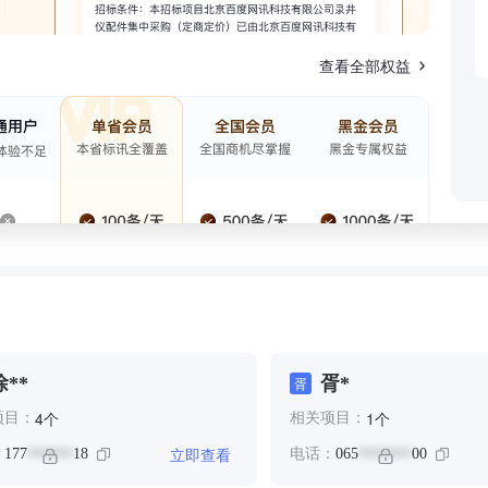
查看全部权益
徐**
胥*
胥
个
个
4
1
项目：
相关项目：
立即查看
：
177
18
电话：
065
00
******
*******