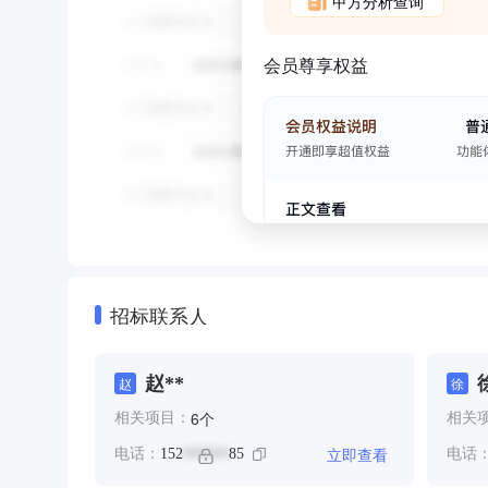
甲方分析查询
会员尊享权益
招标联系人
赵**
赵
徐
个
6
相关项目：
相关
立即查看
电话：
152
85
电话
******