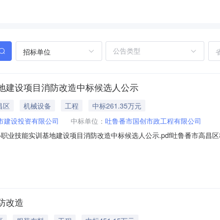
招标单位
地建设项目消防改造中标候选人公示
昌区
机械设备
工程
中标261.35万元
市建设投资有限公司
中标单位：
吐鲁番市国创市政工程有限公司
心职业技能实训基地建设项目消防改造中标候选人公示.pdf吐鲁番市高昌
示结束时间：2025年01月23日一、评标情况标段(包)[001]吐鲁番市高
工程有限公司，投标报价：261.352518万元，质量：合格，工期/交
防改造