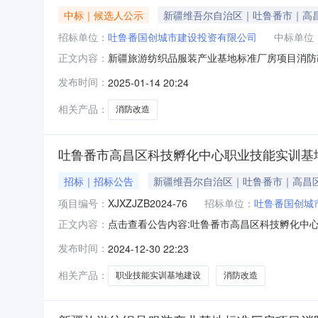
中标｜候选人公示
新疆维吾尔自治区｜吐鲁番市｜高
招标单位：
吐鲁番国创城市建设投资有限公司
中标单位
新疆旅游纺织品服装产业基地标准厂房项目消防
正文内容：
造建设单位吐鲁番国创城市建设投资有限公司中标
发布时间：
2025-01-14 20:24
大写肆佰伍拾壹万壹仟伍佰叁拾贰元贰角伍分投标
1412014201416493]项
相关产品：
消防改造
吐鲁番市高昌区科技孵化中心职业技能实训基
招标｜招标公告
新疆维吾尔自治区｜吐鲁番市｜高昌
项目编号：
XJXZJZB2024-76
招标单位：
吐鲁番国创城
点击查看公告内容:吐鲁番市高昌区科技孵化中
正文内容：
编号：XJXZJZB2024-76）项目所在地
发布时间：
2024-12-30 22:23
核准/备案机关批准，项目资金来源为自筹资金
模：10203.16
相关产品：
职业技能实训基地建设
消防改造