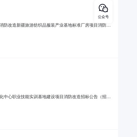
公众号
消防改造新疆旅游纺织品服装产业基地标准厂房项目消防改
国创市政工程有限公司投标报价小写4511532.25元
·建筑工程注册证书编号注册一级建造师·建筑工程[新
孵化中心职业技能实训基地建设项目消防改造招标公告（招标
科技孵化中心职业技能实训基地建设项目消防改造已由项目审批/
标条件，现招标方式为公开招标。二、项目概况和招标范围规