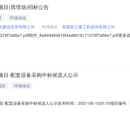
目(填埋场)招标公告
区
环保绿化
市建设投资有限公司
代理单位：
新疆新之建工程咨询有限公司
79f7a56e7.pdf附件_8a949484816f4a48018171379f7a56e7.p
com\/biddingBulletin\/2022-06-18\/7424206.html吐鲁番市高
维吾尔自治区，吐鲁番地区，吐鲁番市一、招标条件本吐
项目-配套设备采购中标候选人公示
昌区
环保绿化
配套设备采购中标候选人公示发布时间：2021-06-1020:10项目
洗扫车,垃圾处理设备,皮卡车,环卫设备所属行业：;其他专用汽车;商用
配套设备采购建设单位吐鲁番国创城市建设投资有限公司中标工程范围采