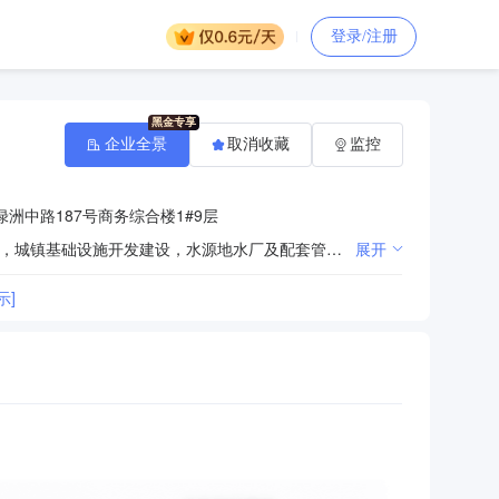
登录/注册
企业全景
取消收藏
监控
洲中路187号商务综合楼1#9层
资产投资与管理，矿业投资，矿产品销售；房屋、场地租赁；畜类养殖、销售；房地产开发、经营、销售，城镇基础设施开发建设，水源地水厂及配套管网建设，新能源充换电站及充电桩投资建设，地下综合管廊建设，垃圾处理厂建设，引水工程、污水处理厂及配套设施工程。（依法须经批准的项目，经相关部门批准后方可开展经营活动）
展开
示]