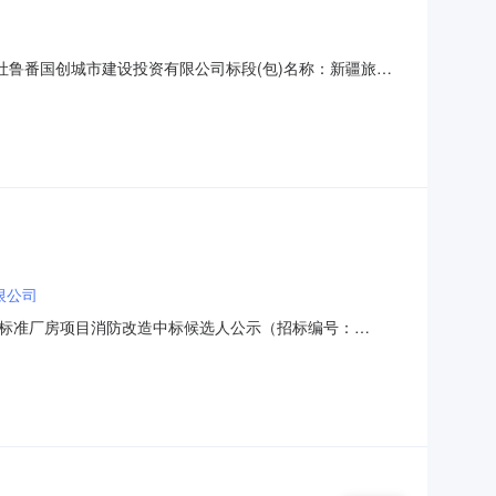
人：吐鲁番国创城市建设投资有限公司标段(包)名称：新疆旅游
所在区域：新疆维吾尔自治区·吐鲁番市·高昌区建筑面
7003001新疆旅游纺织品服装产业基地标准厂房项目消防改造
限公司
地标准厂房项目消防改造中标候选人公示（招标编号：
服装产业基地标准厂房项目消防改造:1、中标候选人基本情况中标候选
天；中标候选人第2名：新疆华挺建筑工程有限公司，投标