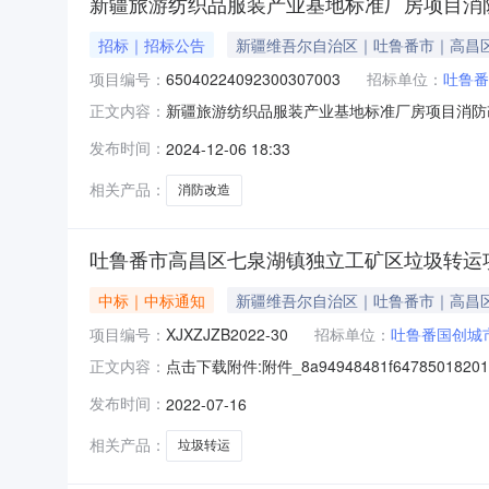
新疆旅游纺织品服装产业基地标准厂房项目消
招标｜招标公告
新疆维吾尔自治区｜吐鲁番市｜高昌
项目编号：
65040224092300307003
招标单位：
吐鲁番
新疆旅游纺织品服装产业基地标准厂房项目消防改造
正文内容：
服装产业基地标准厂房项目消防改造（招标项目编号：65
发布时间：
2024-12-06 18:33
来源为企业自筹，本次计划投资额为500万元
相关产品：
消防改造
吐鲁番市高昌区七泉湖镇独立工矿区垃圾转运项
中标｜中标通知
新疆维吾尔自治区｜吐鲁番市｜高昌
项目编号：
XJXZJZB2022-30
招标单位：
吐鲁番国创城
点击下载附件:附件_8a94948481f64785018201b
正文内容：
https:\/\/bulletin.cebpubservice.
发布时间：
2022-07-16
XJXZJZB2022-30）、中标人信息：标段（
相关产品：
垃圾转运