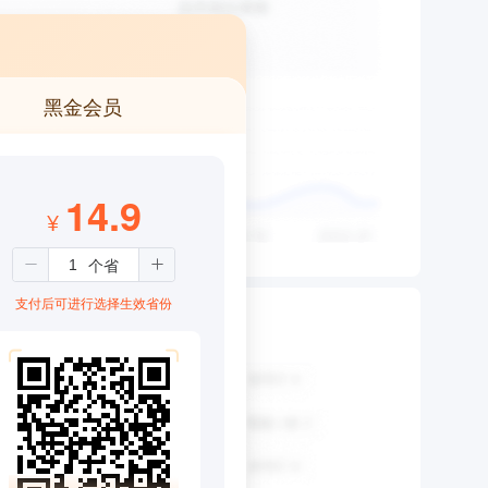
黑金会员
14.9
¥
支付后可进行选择生效省份