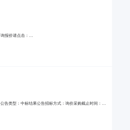
df更多咨询报价请点击：
昌区七泉湖镇独立工矿区垃圾转运项目（填埋场）招标公告（招标编号：
编号：公告类型：中标结果公告招标方式：询价采购截止时间：招
车;其他环保设备;中标结果公示备案表【施工】工程名称吐鲁
购清单内所有内容第一名单位名称新疆久鼎路通商贸有限公