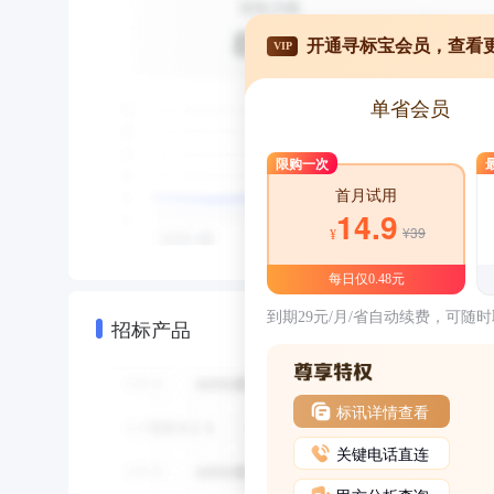
开通寻标宝会员，查看
VIP
单省会员
限购一次
首月试用
14.9
¥39
¥
每日仅0.48元
到期29元/月/省自动续费，可随
招标产品
标讯详情查看
关键电话直连