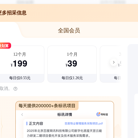
更多招采信息
全国会员
最划算
12个月
1个月
3个月
199
39
99
¥
¥
¥
每日仅0.55元
每日仅1.26元
每日仅1.08元
时取消。