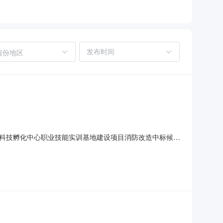
省份地区
区科技孵化中心职业技能实训基地建设项目消防改造中标候选
昌区科技孵化中心职业技能实训基地建设项目消防改造:1、中标候
货期/服务期：60天；中标候选人第2名：新疆昂瑞建设集