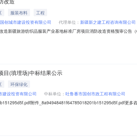
防改造
区
服装布料
工程
国创城市建设投资有限公司
代理单位：
新疆新之建工程咨询有限公司
新疆旅游纺织品服装产业基地标准厂房项目消防改造资格预审公告（65040
040224092300307003）已由吐鲁番市高昌区发展和改革委员会备案证
，招标人为吐鲁番国创城市建设投资有限公司，本项目已具备招标条件，现
目(填埋场)中标结果公示
区
环保绿化
市建设投资有限公司
中标单位：
吐鲁番市国创市政工程有限公司
151295d5f.pdf附件_8a94948481f64785018201b151295d5f.p
com\/resultBulletin\/2022-07-16\/7654873.html吐鲁番市高昌
包）[001]吐鲁番市高昌区七泉湖镇独立工矿区