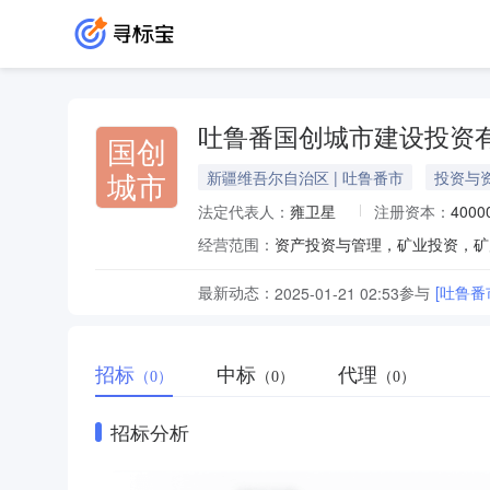
吐鲁番国创城市建设投资
国创
城市
新疆维吾尔自治区 | 吐鲁番市
投资与
法定代表人：
雍卫星
注册资本：
400
经营范围：
最新动态：
参与
[吐鲁
2025-01-21 02:53
招标
中标
代理
（0）
（0）
（0）
招标分析