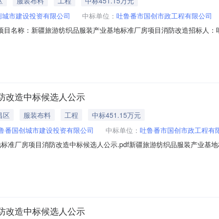
区
服装布料
工程
中标451.15万元
创城市建设投资有限公司
中标单位：
吐鲁番市国创市政工程有限公司
00307项目名称：新疆旅游纺织品服装产业基地标准厂房项目消防改造招标
方式：公开招标项目地点：吐鲁番市高昌区火焰山路东侧、前进路南侧项目
）名称中标单位项目经理中标价格工期（日历天）6504022409230030
防改造中标候选人公示
昌区
服装布料
工程
中标451.15万元
鲁番国创城市建设投资有限公司
中标单位：
吐鲁番市国创市政工程有
地标准厂房项目消防改造中标候选人公示.pdf新疆旅游纺织品服装产业基
结束时间：2025年01月17日一、评标情况标段(包)[001]新疆旅游纺织品
价：451.153225万元，质量：合格，工期/交货期/服务期：100
防改造中标候选人公示