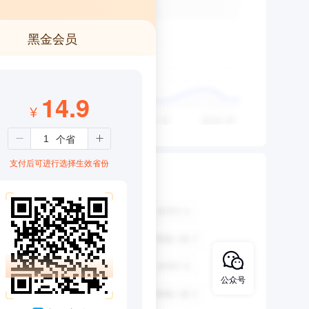
黑金会员
14.9
¥
支付后可进行选择生效省份
公众号