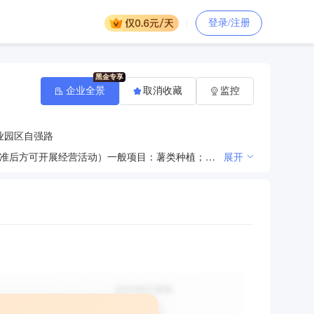
登录/注册
企业全景
取消收藏
监控
业园区自强路
许可项目：动物饲养；牲畜饲养；道路货物运输（不含危险货物）（依法须经批准的项目，经相关部门批准后方可开展经营活动）一般项目：薯类种植；中草药种植；花卉种植；水果种植；蔬菜种植；园艺产品种植；草种植；天然草原割草；树木种植经营；牲畜销售；农业机械服务；农业专业及辅助性活动；农业机械租赁；农业生产托管服务；智能农业管理；与农业生产经营有关的技术、信息、设施建设运营等服务；豆及薯类销售；互联网销售（除销售需要许可的商品）；谷物销售；食用农产品批发；非食用农产品初加工；初级农产品收购；农产品的生产、销售、加工、运输、贮藏及其他相关服务；食用农产品初加工；食用农产品零售；技术服务、技术开发、技术咨询、技术交流、技术转让、技术推广；普通货物仓储服务（不含危险化学品等需许可审批的项目）；农作物病虫害防治服务；农作物种子经营（仅限不再分装的包装种子）；农作物栽培服务；农作物收割服务；农作物秸秆处理及加工利用服务；草及相关制品销售；肥料销售（除许可业务外，可自主依法经营法律法规非禁止或限制的项目）
展开