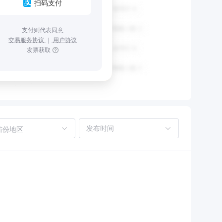
扫码支付
支付则代表同意
交易服务协议
｜
用户协议
发票获取
省份地区