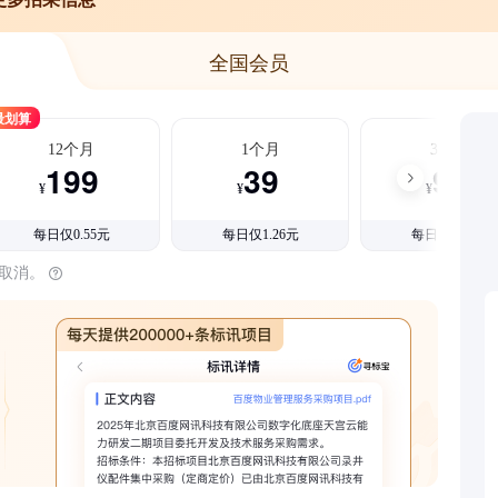
全国会员
最划算
12个月
1个月
3个月
199
39
99
¥
¥
¥
每日仅0.55元
每日仅1.26元
每日仅1.08元
时取消。