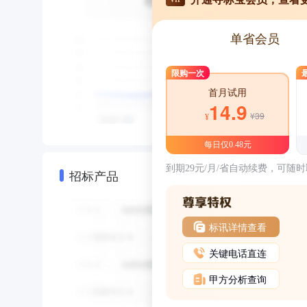
单省会员
限购一次
首月试用
14.9
¥39
¥
每日仅0.48元
到期29元/月/省自动续费，可随
招标产品
标讯详情查看
关键电话直连
甲方分析查询