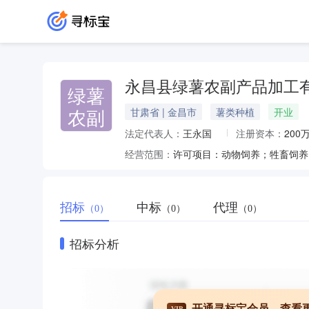
永昌县绿薯农副产品加工
绿薯
农副
甘肃省 | 金昌市
薯类种植
开业
法定代表人：
王永国
注册资本：
200
经营范围：
招标
中标
代理
（0）
（0）
（0）
招标分析
开通寻标宝会员，查看
VIP