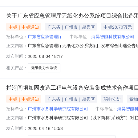
关于广东省应急管理厅无纸化办公系统项目综合比选
中标｜中标通知
广东省｜广州市｜越秀区
中标28.70万元
招标单位：
广东省应急管理厅
中标单位：
海昊智能科技有限公司
广东省应急管理厅无纸化办公系统项目发布综合比选公告
正文内容：
司二、成交报价人民币287000元（大写：贰拾捌万柒仟圆
发布时间：
2025-08-04 18:17
电话联系电话：020-83139395如对本次综合比选采
相关产品：
无纸化办公系统
拦河闸坝加固改造工程电气设备安装集成技术合作项
中标｜中标通知
广东省｜广州市｜越秀区
弱电安防
货物
招标单位：
广州市水务科学研究院有限公司
中标单位：
海昊智能
广州市水务科学研究院有限公司（以下简称“采购方”）
正文内容：
造工程电气设备安装集成技术合作项目二、采购方式：询比
发布时间：
2025-04-16 15:53
五、成交内容根据我司需求，进行拦河闸坝加固改造工程
投诉的受理异议受理部门：广州市水务科学研