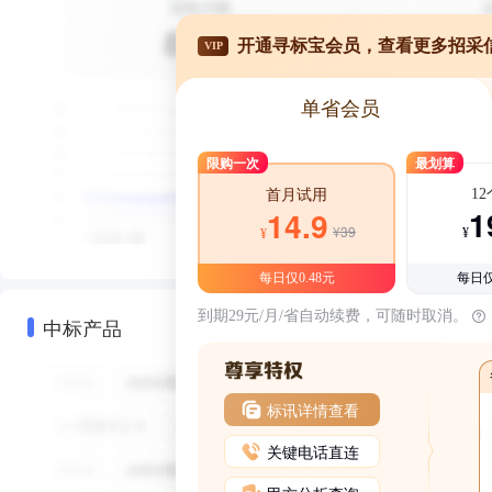
开通寻标宝会员，查看更多招采
VIP
单省会员
限购一次
最划算
1
首月试用
1
14.9
¥39
¥
¥
每日仅0.48元
每日仅
到期29元/月/省自动续费，可随时取消。
中标产品
标讯详情查看
关键电话直连