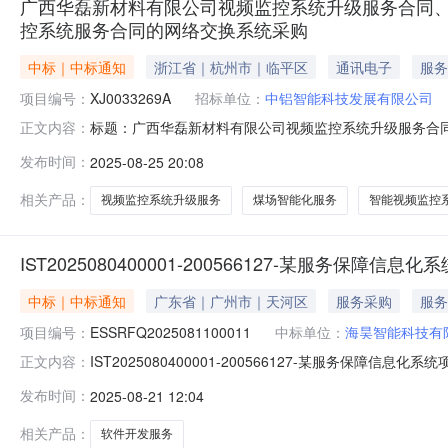
广西华磊新材料有限公司视频监控系统升级服务合同
控系统服务合同的网络交换系统采购
中标｜中标通知
浙江省｜杭州市｜临平区
通讯电子
服务
项目编号：
XJ0033269A
招标单位：
中铝智能科技发展有限公司
标题：广西华磊新材料有限公司视频监控系统升级服务合
正文内容：
换系统采购询单号：XJ0033269A采购组织名称：中铝智能科
发布时间：
2025-08-25 20:08
相关产品：
视频监控系统升级服务
煤场智能化服务
智能视频监控
IST2025080400001-200566127-某服务保
中标｜中标通知
广东省｜广州市｜天河区
服务采购
服务
项目编号：
ESSRFQ2025081100011
中标单位：
海昊智能科技有
IST2025080400001-200566127-某服务保障信
正文内容：
务采购项目采购编号：ESSRFQ2025081100011采购
发布时间：
2025-08-21 12:04
1509:00:00开标，现已评审完成。按照招标文件规
相关产品：
软件开发服务