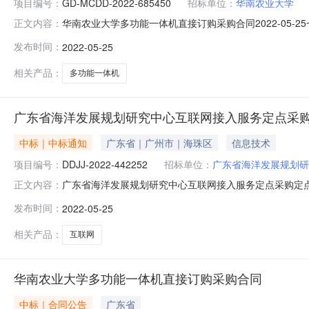
项目编号：
GD-MCDD-2022-685450
招标单位：
华南农业大学
华南农业大学多功能一体机直接订购采购合同2022-05-2
正文内容：
MCDD-2022-685450四、项目名称：华南农业大
发布时间：
2022-05-25
13760691667供应商（乙方）：海昊智能科技有限公司
相关产品：
多功能一体机
广东省海洋发展规划研究中心互联网接入服务定点采
中标｜中标通知
广东省｜广州市｜海珠区
信息技术
项目编号：
DDJJ-2022-442252
招标单位：
广东省海洋发展规划研
广东省海洋发展规划研究中心互联网接入服务定点采购定点竞
正文内容：
编号：440001-2022-21144本项目于2022-05-1
发布时间：
2022-05-25
了报价。经评审，报价有效的供应商为3家，报价情况如下：供应
相关产品：
互联网
华南农业大学多功能一体机直接订购采购合同
中标｜合同公告
广东省