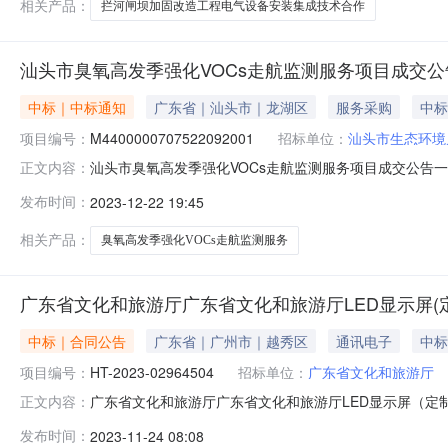
相关产品：
拦河闸坝加固改造工程电气设备安装集成技术合作
汕头市臭氧高发季强化VOCs走航监测服务项目成交公
中标｜中标通知
广东省｜汕头市｜龙湖区
服务采购
中标
项目编号：
M4400000707522092001
招标单位：
汕头市生态环境
汕头市臭氧高发季强化VOCs走航监测服务项目成交公告一、项目编
正文内容：
强化VOCs走航监测服务项目三、中标（成交）信息供应商名
发布时间：
2023-12-22 19:45
四、主要标的信息序号供应商名称服务名称服务范围服务要
相关产品：
臭氧高发季强化VOCs走航监测服务
广东省文化和旅游厅广东省文化和旅游厅LED显示屏(
中标｜合同公告
广东省｜广州市｜越秀区
通讯电子
中标
项目编号：
HT-2023-02964504
招标单位：
广东省文化和旅游厅
广东省文化和旅游厅广东省文化和旅游厅LED显示屏（定制化
正文内容：
显示屏（定制化服务）定点服务定点议价采购合同三、项目编号
发布时间：
2023-11-24 08:08
方)：广东省文化和旅游厅地址：广东省-广州市-越秀区东风东