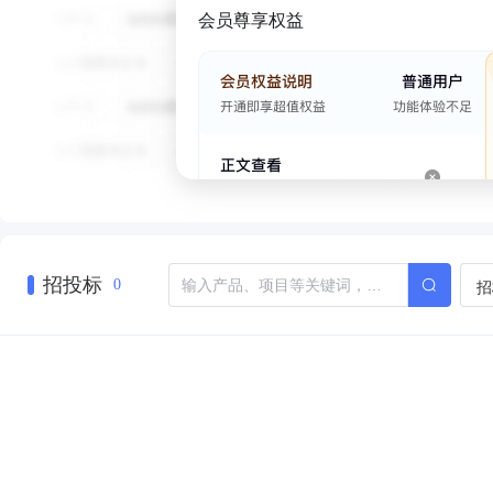
会员尊享权益
招投标
招
0