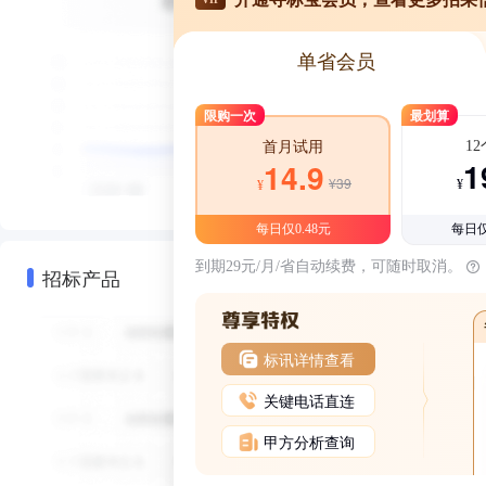
单省会员
限购一次
最划算
1
首月试用
1
14.9
¥39
¥
¥
每日仅0.48元
每日仅
到期29元/月/省自动续费，可随时取消。
招标产品
标讯详情查看
关键电话直连
甲方分析查询