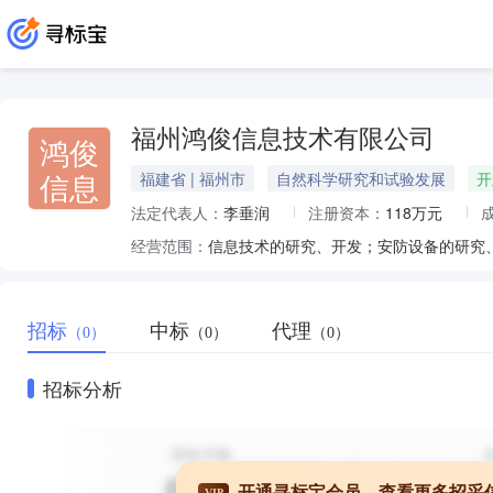
福州鸿俊信息技术有限公司
鸿俊
信息
福建省 | 福州市
自然科学研究和试验发展
开
法定代表人：
李垂润
注册资本：
118万元
经营范围：
招标
中标
代理
（0）
（0）
（0）
招标分析
开通寻标宝会员，查看更多招采
VIP