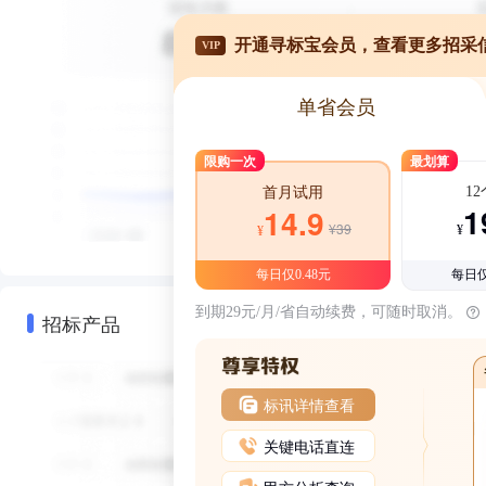
开通寻标宝会员，查看更多招采
VIP
单省会员
限购一次
最划算
1
首月试用
1
14.9
¥39
¥
¥
每日仅0.48元
每日仅
到期29元/月/省自动续费，可随时取消。
招标产品
标讯详情查看
关键电话直连