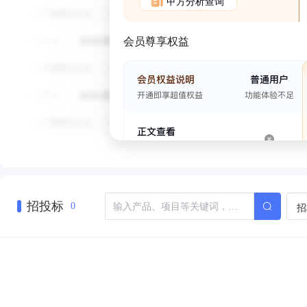
甲方分析查询
会员尊享权益
招投标
招
0