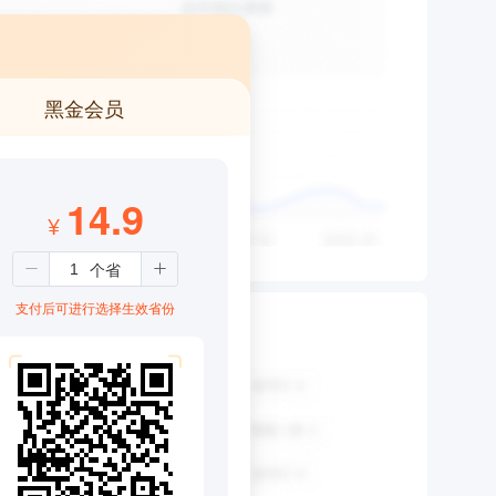
黑金会员
14.9
¥
支付后可进行选择生效省份