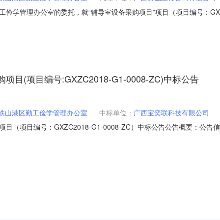
学管理办公室的委托，就“辅导室设备采购项目”项目（项目编号：GXZC20
8-G1-0008-ZC项目名称：辅导室设备采购项目项目联系人：陈彦联系方式
海市铁山港区管委会大院内采购单位联系方式：采购单位联系人：曾世坤联系
目编号:GXZC2018-G1-0008-ZC)中标公告
铁山港区勤工俭学管理办公室
中标单位：
广西宝奕联科技有限公司
（项目编号：GXZC2018-G1-0008-ZC）中标公告公告概要：公
勤工俭学管理办公室行政区域铁山港区公告时间2018年04月17日19:14
、庞国昕、周海（组长）总中标金额￥0万元（人民币）联系人及联系方式：项