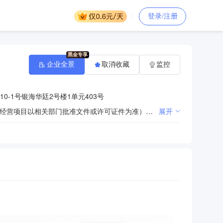
登录/注册
企业全景
取消收藏
监控
0-1号银海华廷2号楼1单元403号
许可项目：出版物批发；出版物零售（依法须经批准的项目，经相关部门批准后方可开展经营活动，具体经营项目以相关部门批准文件或许可证件为准）一般项目：对文化产业的投资；计算机软硬件、通信产品的技术开发、技术咨询、技术服务、技术转让，网络工程综合布线，计算机系统集成（凭资质证经营）；销售：计算机软硬件、教学仪器设备、图书馆设备、安防设备、办公设备、文化用品、体育用品、日用百货、消防设备、音响设备、茶具、工艺品、玩具、游乐设备、I类医疗器械、汽车用品、家用电器、通讯设备（除国家专控产品）、舞台灯光设备、机电产品、实验室设备；机电设备安装（凭资质证经营并除特种设备等国家专项规定外）、电子屏幕的安装销售；文化活动策划服务；楼宇自动化设计及安装室内外装饰工程（凭资质证经营）；图文设计制作；设计、制作、代理、发布国内各类广告（除依法须经批准的项目外，凭营业执照依法自主开展经营活动）
展开