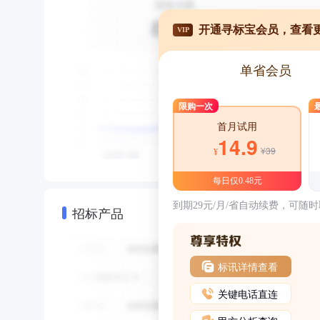
开通寻标宝会员，查看
VIP
单省会员
限购一次
首月试用
14.9
¥39
¥
每日仅0.48元
到期29元/月/省自动续费，可随
招标产品
标讯详情查看
关键电话直连